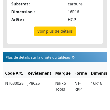
Substrat :
carbure
Dimension :
16R16
Arête :
HGP
Voir plus de détails
Plus de détails sur la droite du tableau
Code Art.
Revêtement
Marque
Forme
Dimensio
NT630028
JP8625
Nikko
NT-
16R16
Tools
RKP