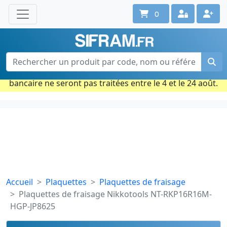
0
Une question ? Un conseil ?
Contactez-nous au 02 40 92 17 71
Ouvert du lun. au vend. de 08h à 18h
Période estivale : Les commandes prises par carte
bancaire ne seront pas traitées entre le 4 et le 24 août.
Accueil
Plaquettes
Plaquettes de fraisage
Plaquettes de fraisage Nikkotools NT-RKP16R16M-
HGP-JP8625