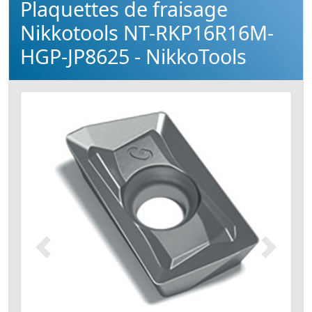
Plaquettes de fraisage
Nikkotools NT-RKP16R16M-
HGP-JP8625 - NikkoTools
Précédent
Suivant