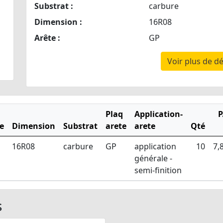
Substrat :
carbure
Dimension :
16R08
Arête :
GP
Voir plus de dé
Plaq
Application-
P
e
Dimension
Substrat
arete
arete
Qté
16R08
carbure
GP
application
10
7,
générale -
semi-finition
s