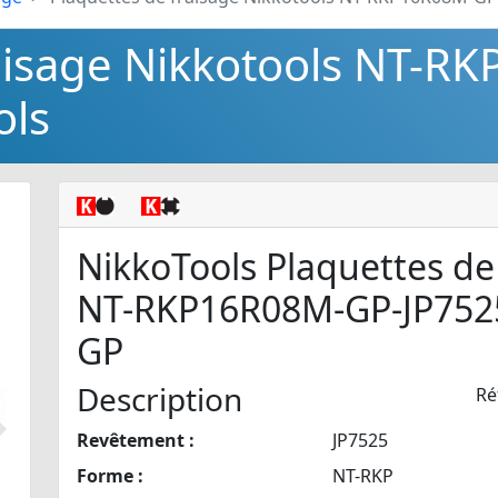
raisage Nikkotools NT-R
ols
NikkoTools Plaquettes de
NT-RKP16R08M-GP-JP752
GP
Description
Ré
Revêtement :
JP7525
Suivant
Forme :
NT-RKP