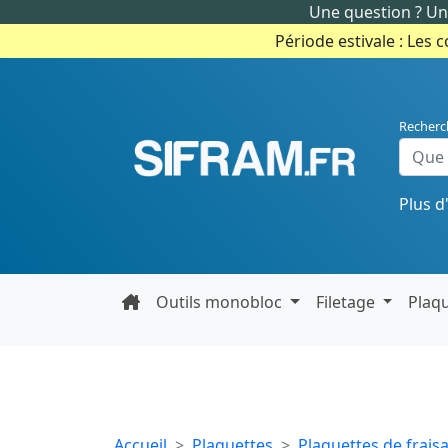
Une question ? Un 
Période estivale : Les 
Recherc
Plus d
Outils monobloc
Filetage
Plaq
Accueil
Plaquettes
Plaquettes de frais