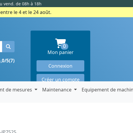
au vend. de 08h à 18h
ntre le 4 et le 24 août.
produits en panier
0
Mon panier
5,0/5
(7)
Connexion
Créer un compte
nt de mesures
Maintenance
Equipement de machi
-JP7525