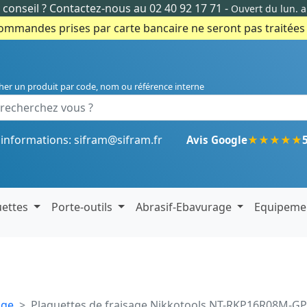
conseil ?
Contactez-nous au 02 40 92 17 71
-
Ouvert du lun. 
commandes prises par carte bancaire ne seront pas traitées e
her un produit par code, nom ou référence interne
'informations:
sifram@sifram.fr
★
★
★
★
★
Avis Google
uettes
Porte-outils
Abrasif-Ebavurage
Equipeme
age
Plaquettes de fraisage Nikkotools NT-RKP16R08M-GP