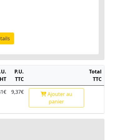
tails
.U.
P.U.
Total
HT
TTC
TTC
81€
9,37€
Ajouter
au
panier