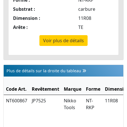
Forme :
NT-RKP
Substrat :
carbure
Dimension :
11R08
Arête :
TE
Voir plus de détails
Plus de détails sur la droite du tableau
Code Art.
Revêtement
Marque
Forme
Dimensio
NT600867
JP7525
Nikko
NT-
11R08
Tools
RKP