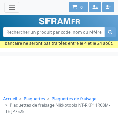
0
Une question ? Un conseil ?
Contactez-nous au 02 40 92 17 71
Ouvert du lun. au vend. de 08h à 18h
Période estivale : Les commandes prises par carte
bancaire ne seront pas traitées entre le 4 et le 24 août.
Accueil
Plaquettes
Plaquettes de fraisage
Plaquettes de fraisage Nikkotools NT-RKP11R08M-
TE-JP7525