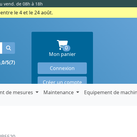
au vend. de 08h à 18h
ntre le 4 et le 24 août.
produits en panier
0
Mon panier
5,0/5
(7)
Connexion
Créer un compte
nt de mesures
Maintenance
Equipement de machi
-JP5520