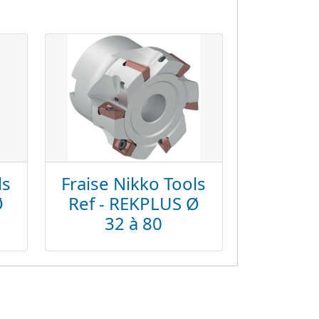
ls
Fraise Nikko Tools
Ø
Ref - REKPLUS Ø
32 à 80