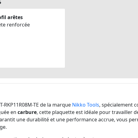
s
fil arêtes
ête renforcée
T-RKP11R08M-TE de la marque
Nikko Tools
, spécialement 
iquée en
carbure
, cette plaquette est idéale pour travailler 
rantit une durabilité et une performance accrue, vous perme
ge.