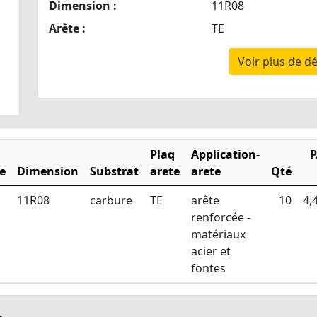
Dimension :
11R08
Arête :
TE
Voir plus de dé
Plaq
Application-
P
e
Dimension
Substrat
arete
arete
Qté
11R08
carbure
TE
arête
10
4,
renforcée -
matériaux
acier et
fontes