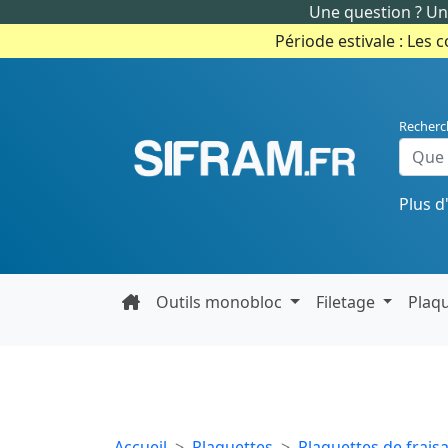
Une question ? Un 
Période estivale : Les 
Recherc
Plus d
Outils monobloc
Filetage
Plaq
Accueil
Plaquettes
Plaquettes de frais