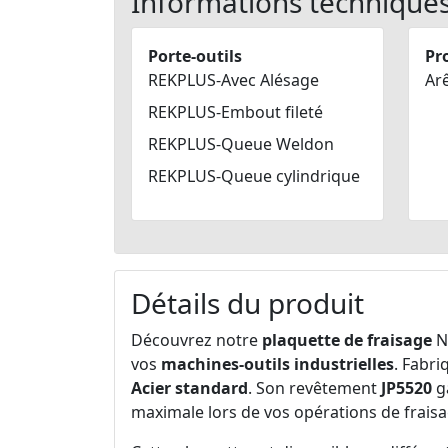
Informations technique
Porte-outils
Pro
REKPLUS-Avec Alésage
Ar
REKPLUS-Embout fileté
REKPLUS-Queue Weldon
REKPLUS-Queue cylindrique
Détails du produit
Découvrez notre
plaquette de fraisage
N
vos
machines-outils industrielles
. Fabr
Acier standard
. Son revêtement
JP5520
ga
maximale lors de vos opérations de fraisa