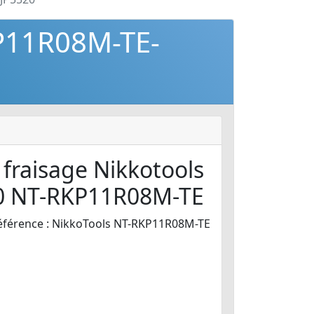
KP11R08M-TE-
 fraisage Nikkotools
0 NT-RKP11R08M-TE
éférence : NikkoTools NT-RKP11R08M-TE