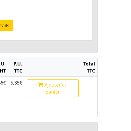
tails
.U.
P.U.
Total
HT
TTC
TTC
46€
5,35€
Ajouter
au
panier