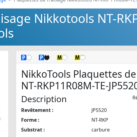
raisage Nikkotools NT-R
ols
NikkoTools Plaquettes de
NT-RKP11R08M-TE-JP552
Description
R
Revêtement :
JP5520
Forme :
NT-RKP
Suivant
Substrat :
carbure