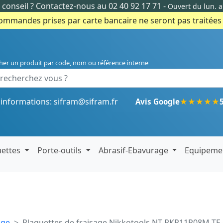
conseil ?
Contactez-nous au 02 40 92 17 71
-
Ouvert du lun. 
commandes prises par carte bancaire ne seront pas traitées e
her un produit par code, nom ou référence interne
'informations:
sifram@sifram.fr
★
★
★
★
★
Avis Google
uettes
Porte-outils
Abrasif-Ebavurage
Equipeme
age
Plaquettes de fraisage Nikkotools NT-RKP11R08M-TE