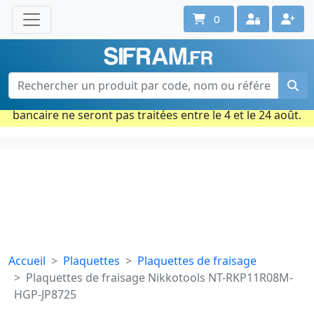
0
Une question ? Un conseil ?
Contactez-nous au 02 40 92 17 71
Ouvert du lun. au vend. de 08h à 18h
Période estivale : Les commandes prises par carte
bancaire ne seront pas traitées entre le 4 et le 24 août.
Accueil
Plaquettes
Plaquettes de fraisage
Plaquettes de fraisage Nikkotools NT-RKP11R08M-
HGP-JP8725