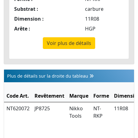
Substrat :
carbure
Dimension :
11R08
Arête :
HGP
Voir plus de détails
Plus de détails sur la droite du tableau
Code Art.
Revêtement
Marque
Forme
Dimensio
NT620072
JP8725
Nikko
NT-
11R08
Tools
RKP