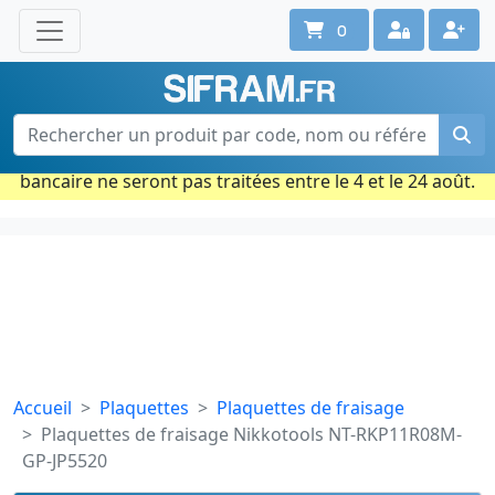
0
Une question ? Un conseil ?
Contactez-nous au 02 40 92 17 71
Ouvert du lun. au vend. de 08h à 18h
Période estivale : Les commandes prises par carte
bancaire ne seront pas traitées entre le 4 et le 24 août.
Accueil
Plaquettes
Plaquettes de fraisage
Plaquettes de fraisage Nikkotools NT-RKP11R08M-
GP-JP5520