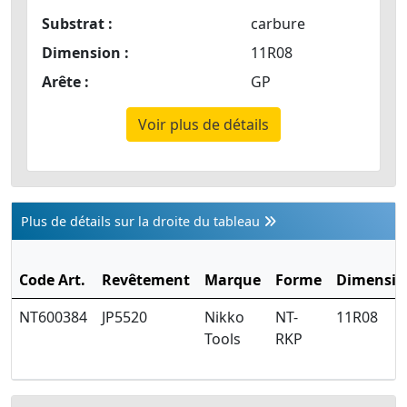
Substrat :
carbure
Dimension :
11R08
Arête :
GP
Voir plus de détails
Plus de détails sur la droite du tableau
Code Art.
Revêtement
Marque
Forme
Dimensio
NT600384
JP5520
Nikko
NT-
11R08
Tools
RKP