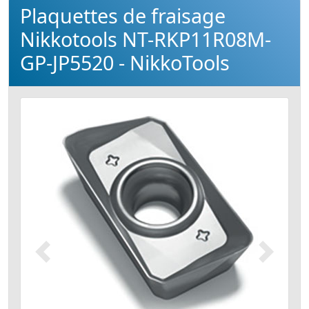
Plaquettes de fraisage
Nikkotools NT-RKP11R08M-
GP-JP5520 - NikkoTools
Précédent
Suivant