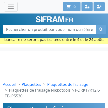
0
Une question ? Un conseil ?
Contactez-nous au 02 40 92 17 71
Ouvert du lun. au vend. de 08h à 18h
Période estivale : Les commandes prises par carte
bancaire ne seront pas traitées entre le 4 et le 24 août.
Accueil
Plaquettes
Plaquettes de fraisage
Plaquettes de fraisage Nikkotools NT-DRK17R12K-
TE-JP5530