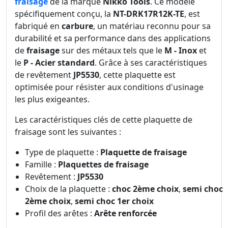
fraisage
de la marque
Nikko Tools
. Ce modèle
spécifiquement conçu, la
NT-DRK17R12K-TE
, est
fabriqué en
carbure
, un matériau reconnu pour sa
durabilité et sa performance dans des applications
de
fraisage
sur des métaux tels que le
M - Inox
et
le
P - Acier standard
. Grâce à ses caractéristiques
de revêtement
JP5530
, cette plaquette est
optimisée pour résister aux conditions d'usinage
les plus exigeantes.
Les caractéristiques clés de cette plaquette de
fraisage sont les suivantes :
Type de plaquette :
Plaquette de fraisage
Famille :
Plaquettes de fraisage
Revêtement :
JP5530
Choix de la plaquette :
choc 2ème choix
,
semi choc
2ème choix
,
semi choc 1er choix
Profil des arêtes :
Arête renforcée