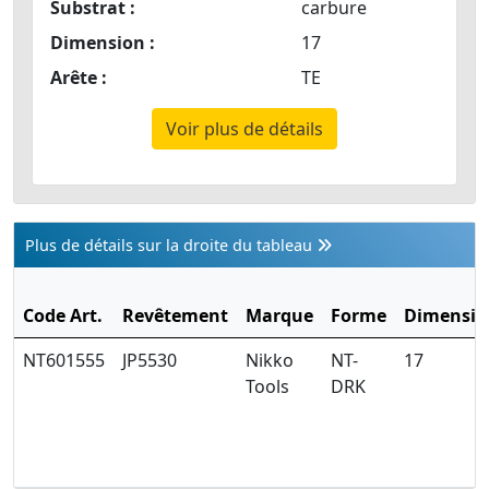
Substrat :
carbure
Dimension :
17
Arête :
TE
Voir plus de détails
Plus de détails sur la droite du tableau
Code Art.
Revêtement
Marque
Forme
Dimensio
NT601555
JP5530
Nikko
NT-
17
Tools
DRK