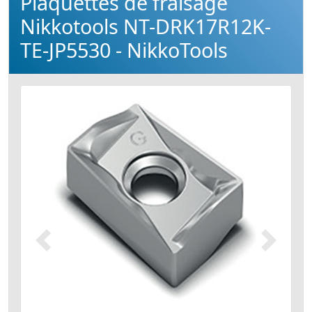
Plaquettes de fraisage
Nikkotools NT-DRK17R12K-
TE-JP5530 - NikkoTools
Précédent
Suivant