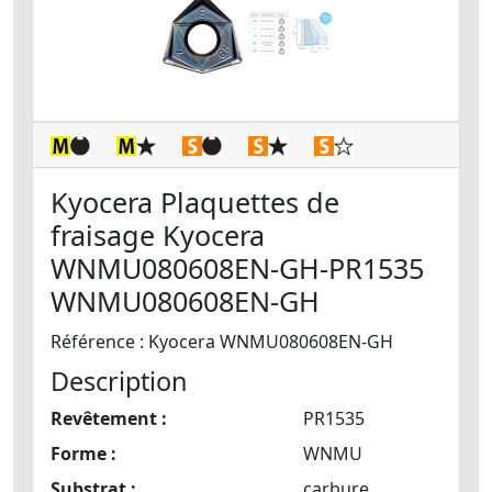
Kyocera Plaquettes de
fraisage Kyocera
WNMU080608EN-GH-PR1535
WNMU080608EN-GH
Référence : Kyocera WNMU080608EN-GH
Description
Revêtement :
PR1535
Forme :
WNMU
Substrat :
carbure