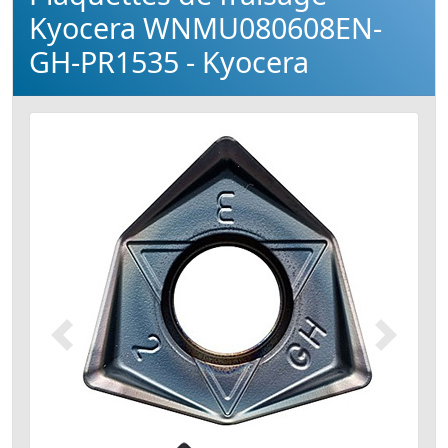
Kyocera WNMU080608EN-
GH-PR1535 - Kyocera
Précédent
Suivant