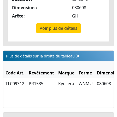
Dimension :
080608
Arête :
GH
Voir plus de détails
Plus de détails sur la droite du tableau
Code Art.
Revêtement
Marque
Forme
Dimensi
TLC09312
PR1535
Kyocera
WNMU
080608