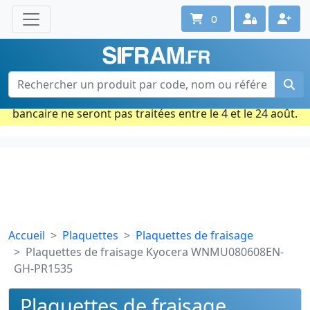
0
Une question ? Un conseil ?
Contactez-nous au 02 40 92 17 71
Ouvert du lun. au vend. de 08h à 18h
Période estivale : Les commandes prises par carte
bancaire ne seront pas traitées entre le 4 et le 24 août.
Accueil
Plaquettes
Plaquettes de fraisage
Plaquettes de fraisage Kyocera WNMU080608EN-
GH-PR1535
Plaquettes de fraisage