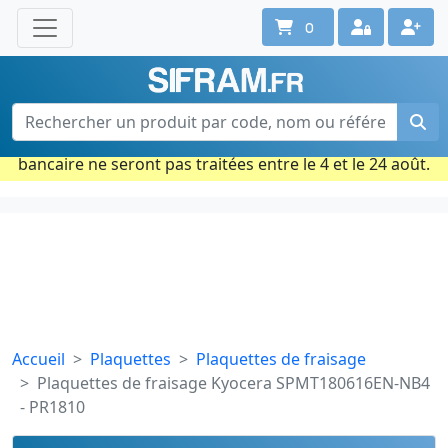
0
Une question ? Un conseil ?
Contactez-nous au 02 40 92 17 71
Ouvert du lun. au vend. de 08h à 18h
Période estivale : Les commandes prises par carte
bancaire ne seront pas traitées entre le 4 et le 24 août.
Accueil
Plaquettes
Plaquettes de fraisage
Plaquettes de fraisage Kyocera SPMT180616EN-NB4
- PR1810