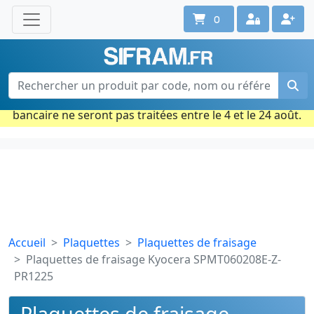
0
Une question ? Un conseil ?
Contactez-nous au 02 40 92 17 71
Ouvert du lun. au vend. de 08h à 18h
Période estivale : Les commandes prises par carte
bancaire ne seront pas traitées entre le 4 et le 24 août.
Accueil
Plaquettes
Plaquettes de fraisage
Plaquettes de fraisage Kyocera SPMT060208E-Z-
PR1225
Plaquettes de fraisage