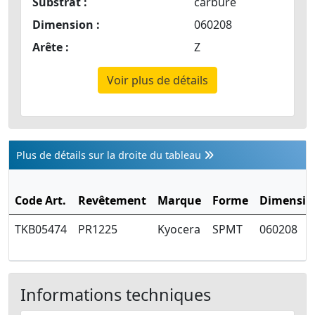
Substrat :
carbure
Dimension :
060208
Arête :
Z
Voir plus de détails
Plus de détails sur la droite du tableau
Code Art.
Revêtement
Marque
Forme
Dimensio
TKB05474
PR1225
Kyocera
SPMT
060208
Informations techniques