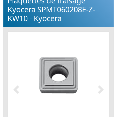
Plaquettes de fraisage
Kyocera SPMT060208E-Z-
KW10 - Kyocera
Précédent
Suivant