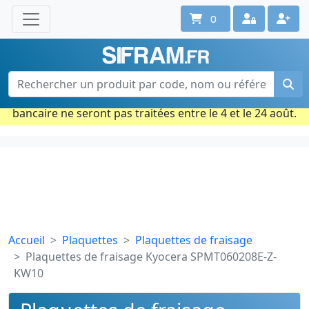
0
Une question ? Un conseil ?
Contactez-nous au 02 40 92 17 71
Ouvert du lun. au vend. de 08h à 18h
Période estivale : Les commandes prises par carte
bancaire ne seront pas traitées entre le 4 et le 24 août.
Accueil
Plaquettes
Plaquettes de fraisage
Plaquettes de fraisage Kyocera SPMT060208E-Z-
KW10