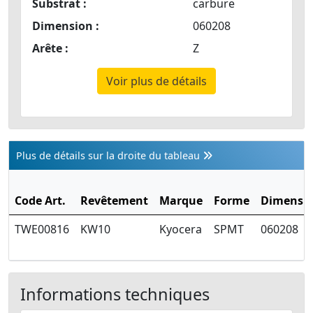
Substrat :
carbure
Dimension :
060208
Arête :
Z
Voir plus de détails
Plus de détails sur la droite du tableau
Code Art.
Revêtement
Marque
Forme
Dimensi
TWE00816
KW10
Kyocera
SPMT
060208
Informations techniques