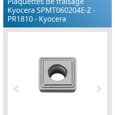
Plaquettes de fraisage
Kyocera SPMT060204E-Z -
PR1810 - Kyocera
Précédent
Suivant