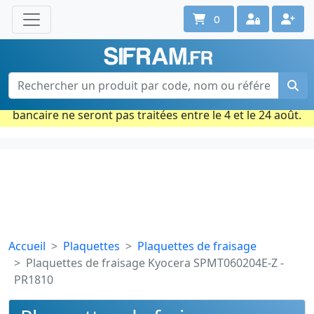
0
Une question ? Un conseil ?
Contactez-nous au 02 40 92 17 71
Ouvert du lun. au vend. de 08h à 18h
Période estivale : Les commandes prises par carte
bancaire ne seront pas traitées entre le 4 et le 24 août.
Accueil
Plaquettes
Plaquettes de fraisage
Plaquettes de fraisage Kyocera SPMT060204E-Z -
PR1810