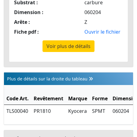
Substrat :
carbure
Dimension :
060204
Arête :
Z
Fiche pdf :
Ouvrir le fichier
Voir plus de détails
Plus de détails sur la droite du tableau
Code Art.
Revêtement
Marque
Forme
Dimensio
TLS00040
PR1810
Kyocera
SPMT
060204