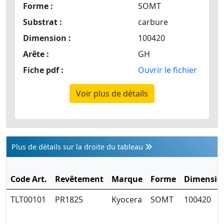
Forme :
SOMT
Substrat :
carbure
Dimension :
100420
Arête :
GH
Fiche pdf :
Ouvrir le fichier
Voir plus de détails
Plus de détails sur la droite du tableau
Code Art.
Revêtement
Marque
Forme
Dimensio
TLT00101
PR1825
Kyocera
SOMT
100420