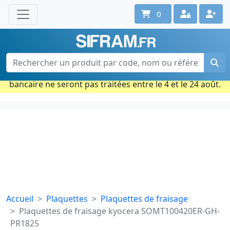
0
Une question ? Un conseil ?
Contactez-nous au 02 40 92 17 71
Ouvert du lun. au vend. de 08h à 18h
Période estivale : Les commandes prises par carte
bancaire ne seront pas traitées entre le 4 et le 24 août.
Accueil
Plaquettes
Plaquettes de fraisage
Plaquettes de fraisage kyocera SOMT100420ER-GH-
PR1825