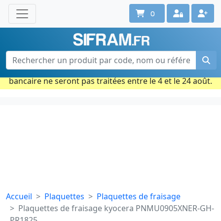
0
Une question ? Un conseil ?
Contactez-nous au 02 40 92 17 71
Ouvert du lun. au vend. de 08h à 18h
Période estivale : Les commandes prises par carte
bancaire ne seront pas traitées entre le 4 et le 24 août.
Accueil
Plaquettes
Plaquettes de fraisage
Plaquettes de fraisage kyocera PNMU0905XNER-GH-
PR1825