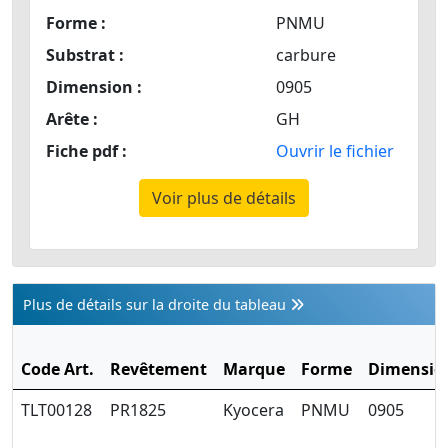
Forme :
PNMU
Substrat :
carbure
Dimension :
0905
Arête :
GH
Fiche pdf :
Ouvrir le fichier
Voir plus de détails
Plus de détails sur la droite du tableau
Code Art.
Revêtement
Marque
Forme
Dimensio
TLT00128
PR1825
Kyocera
PNMU
0905