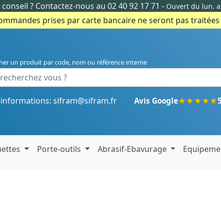
conseil ?
Contactez-nous au 02 40 92 17 71
-
Ouvert du lun. 
commandes prises par carte bancaire ne seront pas traitées e
her un produit par code, nom ou référence interne
'informations:
sifram@sifram.fr
★
★
★
★
★
Avis Google
uettes
Porte-outils
Abrasif-Ebavurage
Equipeme