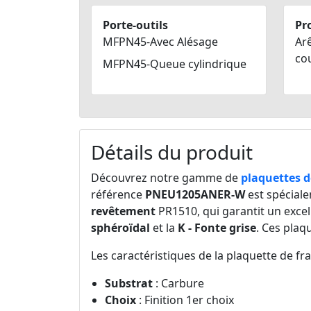
Porte-outils
Pro
MFPN45-Avec Alésage
Arê
co
MFPN45-Queue cylindrique
Détails du produit
Découvrez notre gamme de
plaquettes d
référence
PNEU1205ANER-W
est spéciale
revêtement
PR1510, qui garantit un excel
sphéroïdal
et la
K - Fonte grise
. Ces plaq
Les caractéristiques de la plaquette de fr
Substrat
: Carbure
Choix
: Finition 1er choix