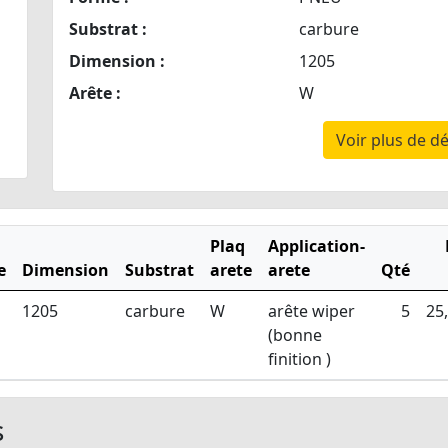
Substrat :
carbure
Dimension :
1205
Arête :
W
Voir plus de dé
Plaq
Application-
e
Dimension
Substrat
arete
arete
Qté
1205
carbure
W
arête wiper
5
25
(bonne
finition )
s