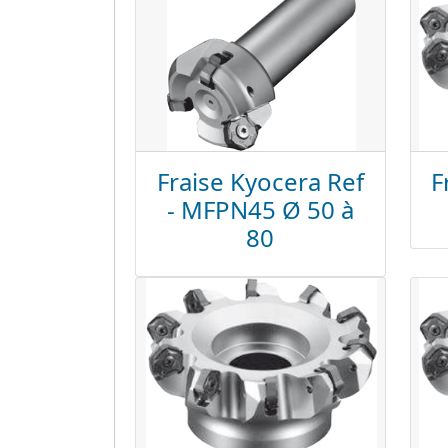
Fraise Kyocera Ref
F
- MFPN45 Ø 50 à
80