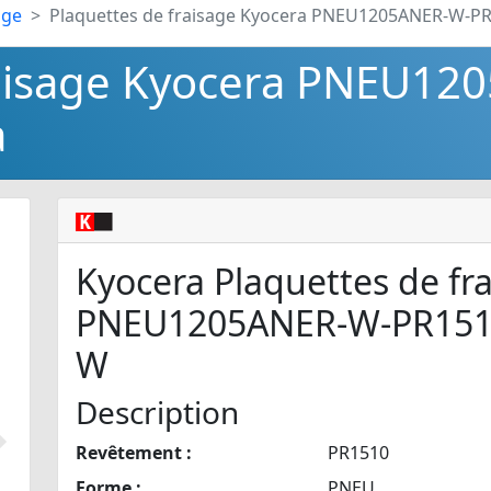
age
Plaquettes de fraisage Kyocera PNEU1205ANER-W-P
raisage Kyocera PNEU12
a
Kyocera Plaquettes de fr
PNEU1205ANER-W-PR151
W
Description
Revêtement :
PR1510
Suivant
Forme :
PNEU