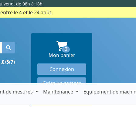
au vend. de 08h à 18h
ntre le 4 et le 24 août.
produits en panier
0
Mon panier
5,0/5
(7)
Connexion
Créer un compte
nt de mesures
Maintenance
Equipement de machi