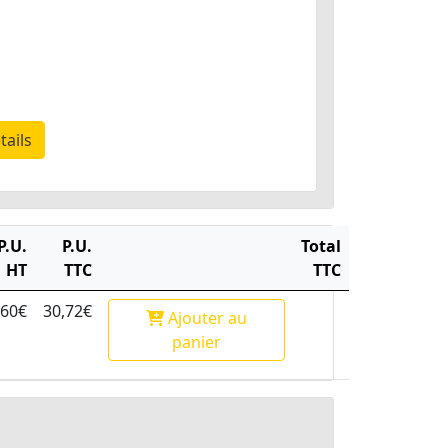
tails
P.U.
P.U.
Total
HT
TTC
TTC
,60€
30,72€
Ajouter
au
panier