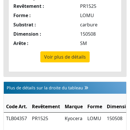
Revêtement :
PR1525
Forme :
LOMU
Substrat :
carbure
Dimension :
150508
Arête :
SM
Voir plus de détails
Plus de détails sur la droite du tableau
Code Art.
Revêtement
Marque
Forme
Dimensio
TLB04357
PR1525
Kyocera
LOMU
150508