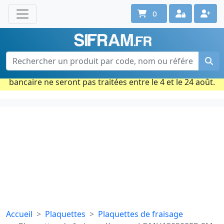
0
Une question ? Un conseil ?
Contactez-nous au 02 40 92 17 71
Ouvert du lun. au vend. de 08h à 18h
Période estivale : Les commandes prises par carte
bancaire ne seront pas traitées entre le 4 et le 24 août.
Accueil
Plaquettes
Plaquettes de fraisage