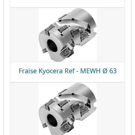
Fraise Kyocera Ref - MEWH Ø 63