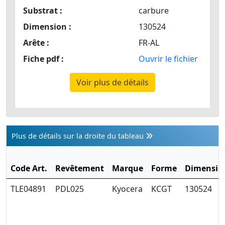
Substrat :
carbure
Dimension :
130524
Arête :
FR-AL
Fiche pdf :
Ouvrir le fichier
Voir plus de détails
Plus de détails sur la droite du tableau
Code Art.
Revêtement
Marque
Forme
Dimensio
TLE04891
PDL025
Kyocera
KCGT
130524