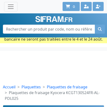
0
Une question ? Un conseil ?
Contactez-nous au 02 40 92 17 71
Ouvert du lun. au vend. de 08h à 18h
Période estivale : Les commandes prises par carte
bancaire ne seront pas traitées entre le 4 et le 24 août.
Accueil
Plaquettes
Plaquettes de fraisage
Plaquettes de fraisage Kyocera KCGT130524FR-AL-
PDL025