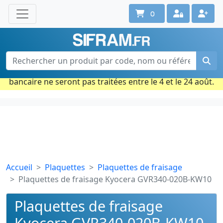
0
Une question ? Un conseil ?
Contactez-nous au 02 40 92 17 71
Ouvert du lun. au vend. de 08h à 18h
Période estivale : Les commandes prises par carte
bancaire ne seront pas traitées entre le 4 et le 24 août.
Accueil
Plaquettes
Plaquettes de fraisage
Plaquettes de fraisage Kyocera GVR340-020B-KW10
Plaquettes de fraisage
Kyocera GVR340-020B-KW10