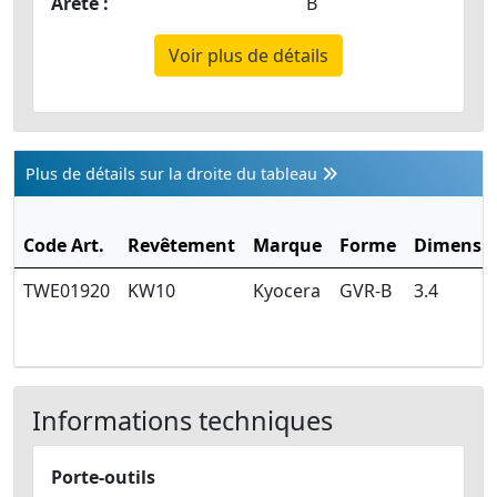
Arête :
B
Voir plus de détails
Plus de détails sur la droite du tableau
Code Art.
Revêtement
Marque
Forme
Dimensi
TWE01920
KW10
Kyocera
GVR-B
3.4
Informations techniques
Porte-outils