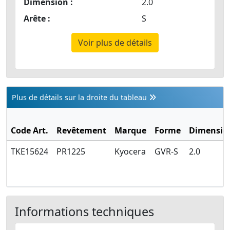
Dimension :
2.0
Arête :
S
Voir plus de détails
Plus de détails sur la droite du tableau
Code Art.
Revêtement
Marque
Forme
Dimensio
TKE15624
PR1225
Kyocera
GVR-S
2.0
Informations techniques