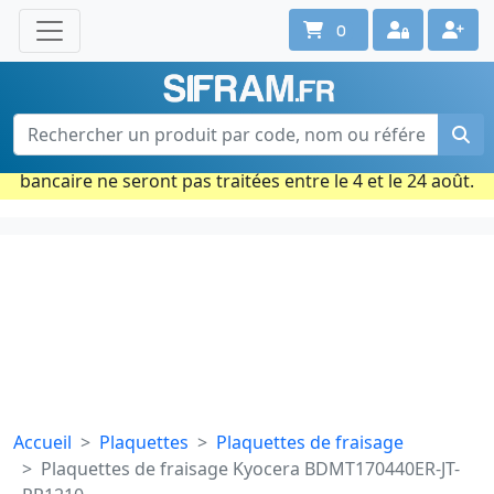
0
Une question ? Un conseil ?
Contactez-nous au 02 40 92 17 71
Ouvert du lun. au vend. de 08h à 18h
Période estivale : Les commandes prises par carte
bancaire ne seront pas traitées entre le 4 et le 24 août.
Accueil
Plaquettes
Plaquettes de fraisage
Plaquettes de fraisage Kyocera BDMT170440ER-JT-