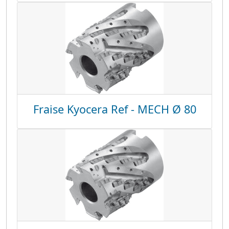
Fraise Kyocera Ref - MECH Ø 80