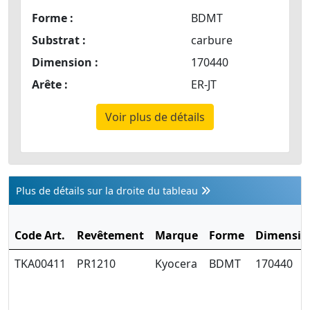
Forme :
BDMT
Substrat :
carbure
Dimension :
170440
Arête :
ER-JT
Voir plus de détails
Plus de détails sur la droite du tableau
Code Art.
Revêtement
Marque
Forme
Dimensio
TKA00411
PR1210
Kyocera
BDMT
170440