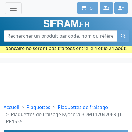
0
Une question ? Un conseil ?
Contactez-nous au 02 40 92 17 71
Ouvert du lun. au vend. de 08h à 18h
Période estivale : Les commandes prises par carte
bancaire ne seront pas traitées entre le 4 et le 24 août.
Accueil
Plaquettes
Plaquettes de fraisage
Plaquettes de fraisage Kyocera BDMT170420ER-JT-
PR1535