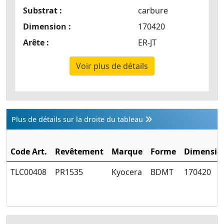
Substrat :
carbure
Dimension :
170420
Arête :
ER-JT
Voir plus de détails
Plus de détails sur la droite du tableau
Code Art.
Revêtement
Marque
Forme
Dimensio
TLC00408
PR1535
Kyocera
BDMT
170420