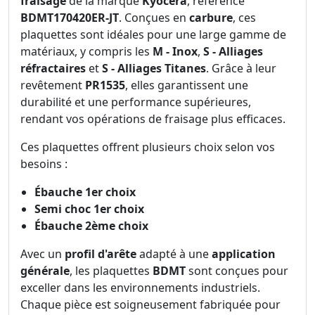
fraisage
de la marque
Kyocera
, référence
BDMT170420ER-JT
. Conçues en
carbure
, ces
plaquettes sont idéales pour une large gamme de
matériaux, y compris les
M - Inox
,
S - Alliages
réfractaires
et
S - Alliages Titanes
. Grâce à leur
revêtement
PR1535
, elles garantissent une
durabilité et une performance supérieures,
rendant vos opérations de fraisage plus efficaces.
Ces plaquettes offrent plusieurs choix selon vos
besoins :
Ébauche 1er choix
Semi choc 1er choix
Ébauche 2ème choix
Avec un
profil d'arête
adapté à une
application
générale
, les plaquettes
BDMT
sont conçues pour
exceller dans les environnements industriels.
Chaque pièce est soigneusement fabriquée pour