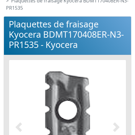
Plaquettes de fraisage Kyocera BDMT170408ER-N3-
PR1535
Plaquettes de fraisage
Kyocera BDMT170408ER-N3-
PR1535 - Kyocera
Précédent
Suivant