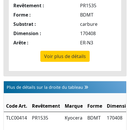
Revêtement :
PR1535
Forme :
BDMT
Substrat :
carbure
Dimension :
170408
Arête :
ER-N3
Voir plus de détails
Plus de détails sur la droite du tableau
Code Art.
Revêtement
Marque
Forme
Dimensio
TLC00414
PR1535
Kyocera
BDMT
170408