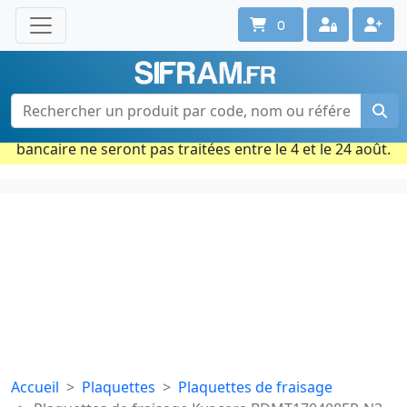
0
Une question ? Un conseil ?
Contactez-nous au 02 40 92 17 71
Ouvert du lun. au vend. de 08h à 18h
Période estivale : Les commandes prises par carte
bancaire ne seront pas traitées entre le 4 et le 24 août.
Accueil
Plaquettes
Plaquettes de fraisage