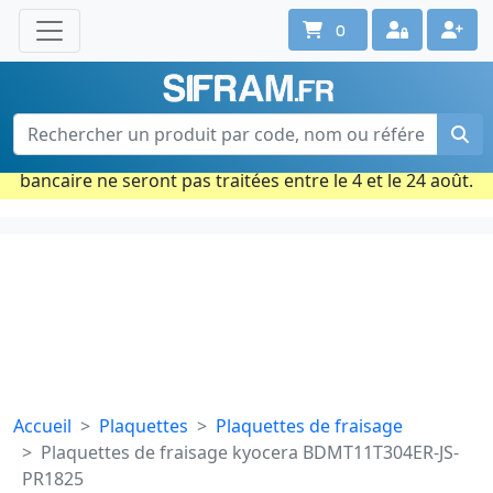
0
Une question ? Un conseil ?
Contactez-nous au 02 40 92 17 71
Ouvert du lun. au vend. de 08h à 18h
Période estivale : Les commandes prises par carte
bancaire ne seront pas traitées entre le 4 et le 24 août.
Accueil
Plaquettes
Plaquettes de fraisage
Plaquettes de fraisage kyocera BDMT11T304ER-JS-
PR1825