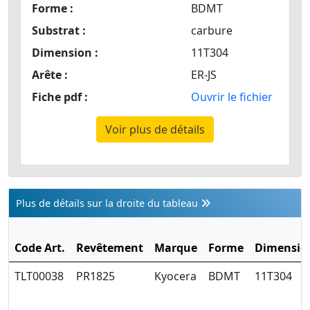
Forme :
BDMT
Substrat :
carbure
Dimension :
11T304
Arête :
ER-JS
Fiche pdf :
Ouvrir le fichier
Voir plus de détails
Plus de détails sur la droite du tableau
Code Art.
Revêtement
Marque
Forme
Dimensio
TLT00038
PR1825
Kyocera
BDMT
11T304