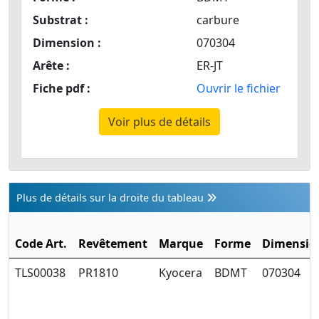
Substrat :
carbure
Dimension :
070304
Arête :
ER-JT
Fiche pdf :
Ouvrir le fichier
Voir plus de détails
Plus de détails sur la droite du tableau
Code Art.
Revêtement
Marque
Forme
Dimensio
TLS00038
PR1810
Kyocera
BDMT
070304