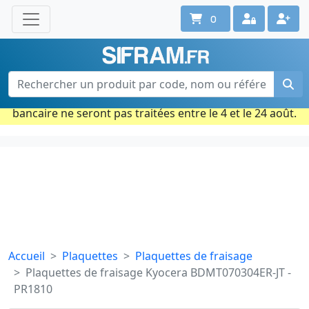
0
Une question ? Un conseil ?
Contactez-nous au 02 40 92 17 71
Ouvert du lun. au vend. de 08h à 18h
Période estivale : Les commandes prises par carte
bancaire ne seront pas traitées entre le 4 et le 24 août.
Accueil
Plaquettes
Plaquettes de fraisage
Plaquettes de fraisage Kyocera BDMT070304ER-JT -
PR1810