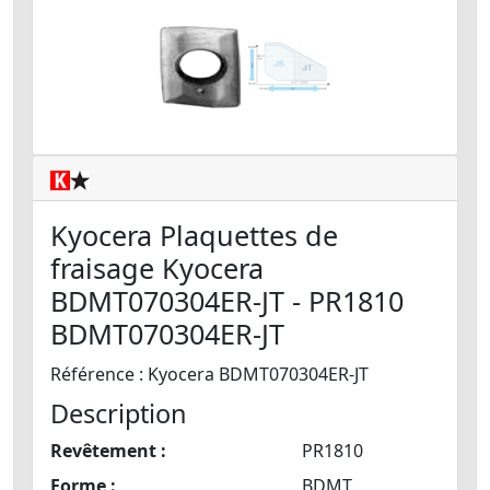
Kyocera Plaquettes de
fraisage Kyocera
BDMT070304ER-JT - PR1810
BDMT070304ER-JT
Référence : Kyocera BDMT070304ER-JT
Description
Revêtement :
PR1810
Forme :
BDMT