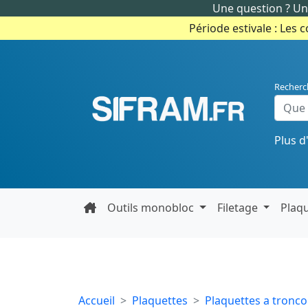
Une question ? Un 
Période estivale : Les 
Recherc
Plus d
Outils monobloc
Filetage
Plaq
Accueil
Plaquettes
Plaquettes a tronc