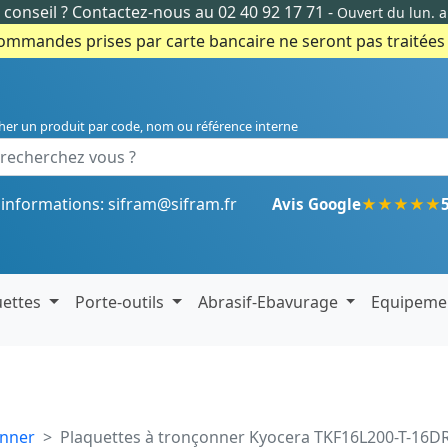
conseil ?
Contactez-nous au 02 40 92 17 71
-
Ouvert du lun. 
commandes prises par carte bancaire ne seront pas traitées e
her un produit par code, nom ou référence interne
'informations:
sifram@sifram.fr
★
★
★
★
★
Avis Google
uettes
Porte-outils
Abrasif-Ebavurage
Equipeme
onner
Plaquettes à tronçonner Kyocera TKF16L200-T-16D