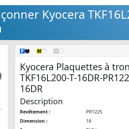
onçonner Kyocera TKF16L
a
Kyocera Plaquettes à tro
TKF16L200-T-16DR-PR122
16DR
Description
Revêtement :
PR1225
Suivant
Dimension :
16