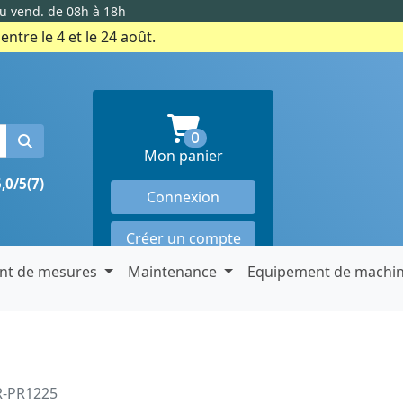
au vend. de 08h à 18h
ntre le 4 et le 24 août.
produits en panier
0
Mon panier
5,0/5
(7)
Connexion
Créer un compte
nt de mesures
Maintenance
Equipement de machi
R-PR1225