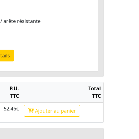
 / arête résistante
tails
P.U.
Total
TTC
TTC
52,46€
Ajouter
au panier