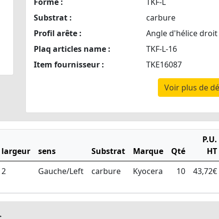
Forme :
TKF-L
Substrat :
carbure
Profil arête :
Angle d'hélice droit
Plaq articles name :
TKF-L-16
Item fournisseur :
TKE16087
Voir plus de dé
P.U.
largeur
sens
Substrat
Marque
Qté
HT
2
Gauche/Left
carbure
Kyocera
10
43,72€
s