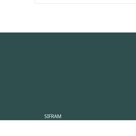
SIFRAM
4 rue du Saint Laurent
44800 Saint Herblain