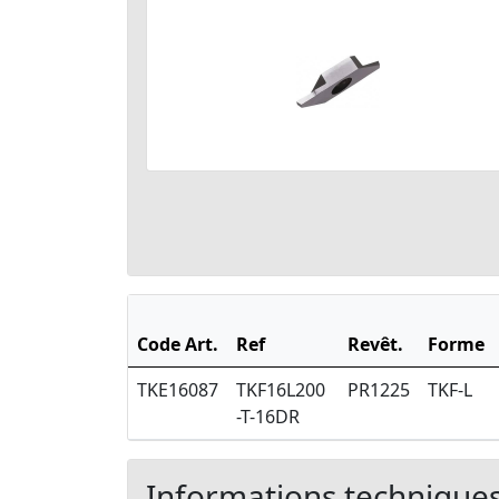
Code Art.
Ref
Revêt.
Forme
TKE16087
TKF16L200
PR1225
TKF-L
-T-16DR
Informations technique