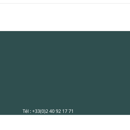
Tél :
+33(0)2 40 92 17 71
Email :
sifram@sifram.fr