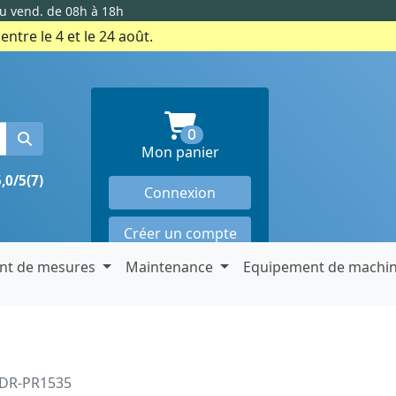
au vend. de 08h à 18h
ntre le 4 et le 24 août.
produits en panier
0
Mon panier
5,0/5
(7)
Connexion
Créer un compte
nt de mesures
Maintenance
Equipement de machi
0DR-PR1535