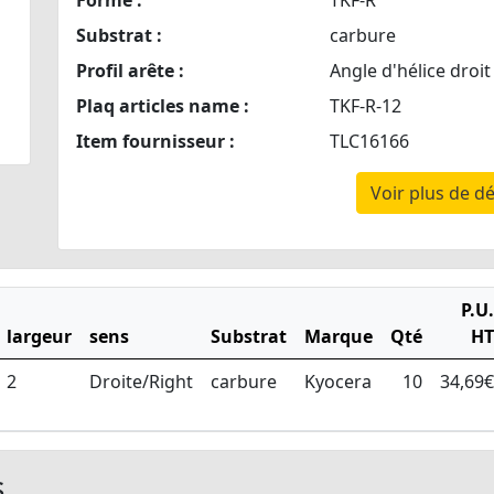
Forme :
TKF-R
Substrat :
carbure
Profil arête :
Angle d'hélice droit
Plaq articles name :
TKF-R-12
Item fournisseur :
TLC16166
Voir plus de dé
P.U.
largeur
sens
Substrat
Marque
Qté
HT
2
Droite/Right
carbure
Kyocera
10
34,69€
s