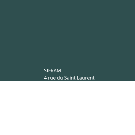
SIFRAM
4 rue du Saint Laurent
44800 Saint Herblain
France
Ce site 