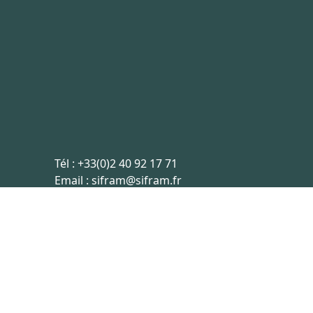
Tél :
+33(0)2 40 92 17 71
Email :
sifram@sifram.fr
est hébergé en France, les échanges de données sont sécurisées p
Réalisation site internet
Digitalusor
2022-2026