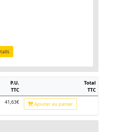
tails
P.U.
Total
TTC
TTC
41,63€
Ajouter
au panier