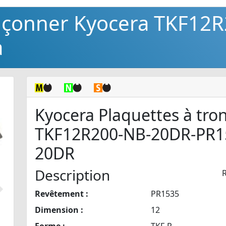
onçonner Kyocera TKF12
a
Kyocera Plaquettes à tro
TKF12R200-NB-20DR-PR1
20DR
Description
Revêtement :
PR1535
Suivant
Dimension :
12