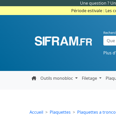
Une question ? Un 
Période estivale : Les 
Recherc
Plus d
Outils monobloc
Filetage
Plaq
Accueil
Plaquettes
Plaquettes a tronc