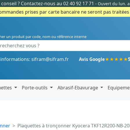
conseil ?
Contactez-nous au 02 40 92 17 71
-
Ouvert du lun. 
commandes prises par carte bancaire ne seront pas traitées e
her un produit par code, nom ou référence interne
'informations:
sifram@sifram.fr
★
★
★
★
★
Avis Google
uettes
Porte-outils
Abrasif-Ebavurage
Equipeme
onner
Plaquettes à tronçonner Kyocera TKF12R200-NB-2