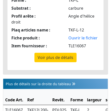
Forme :
TKF-L
Substrat :
carbure
Profil arête :
Angle d'hélice
droit
Plaq articles name :
TKF-L-12
Fiche produit :
Ouvrir le fichier
Item fournisseur :
TLE16067
Voir plus de détails
Plus de détails sur la droite du tableau
Code Art.
Ref
Revêt.
Forme
largeur
se
TLE16067
TKF12L200-
PDL025
TKF-L
2
Ga