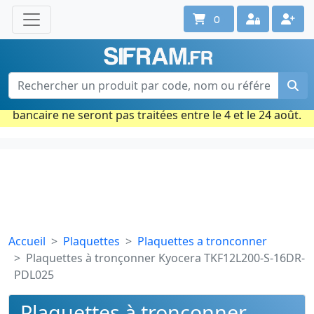
0
Une question ? Un conseil ?
Contactez-nous au 02 40 92 17 71
Ouvert du lun. au vend. de 08h à 18h
Période estivale : Les commandes prises par carte
bancaire ne seront pas traitées entre le 4 et le 24 août.
Accueil
Plaquettes
Plaquettes a tronconner
Plaquettes à tronçonner Kyocera TKF12L200-S-16DR-
PDL025
Plaquettes à tronçonner