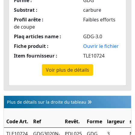
Forme :
GDG
Substrat :
carbure
Profil arête :
Faibles efforts
de coupe
Plaq articles name :
GDG-3.0
Fiche produit :
Ouvrir le fichier
Item fournisseur :
TLE10724
Voir plus de détails
Plus de détails sur la droite du tableau
Code Art.
Ref
Revêt.
Forme
largeur
se
TLE10724
GDG3020N-
PDL025
GDG
3
Ne