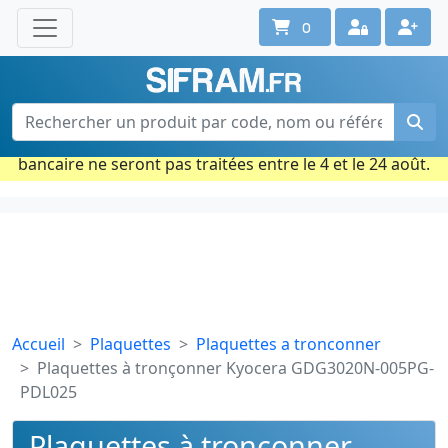
0
Une question ? Un conseil ?
Contactez-nous au 02 40 92 17 71
Ouvert du lun. au vend. de 08h à 18h
Période estivale : Les commandes prises par carte
bancaire ne seront pas traitées entre le 4 et le 24 août.
Accueil
Plaquettes
Plaquettes a tronconner
Plaquettes à tronçonner Kyocera GDG3020N-005PG-
PDL025
Plaquettes à tronçonner