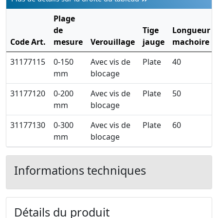
Plage
de
Tige
Longueur
Code Art.
mesure
Verouillage
jauge
machoire
31177115
0-150
Avec vis de
Plate
40
mm
blocage
31177120
0-200
Avec vis de
Plate
50
mm
blocage
31177130
0-300
Avec vis de
Plate
60
mm
blocage
Informations techniques
Détails du produit