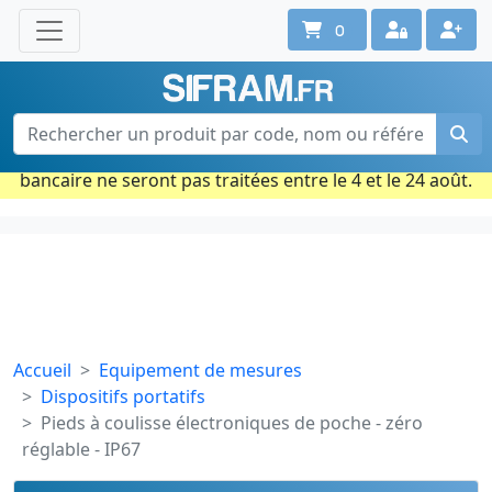
0
Une question ? Un conseil ?
Contactez-nous au 02 40 92 17 71
Ouvert du lun. au vend. de 08h à 18h
Période estivale : Les commandes prises par carte
bancaire ne seront pas traitées entre le 4 et le 24 août.
Accueil
Equipement de mesures
Dispositifs portatifs
Pieds à coulisse électroniques de poche - zéro
réglable - IP67