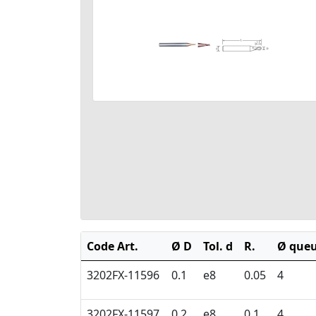
Code Art.
Ø D
Tol. d
R.
Ø que
3202FX-11596
0.1
e8
0.05
4
3202FX-11597
0.2
e8
0.1
4