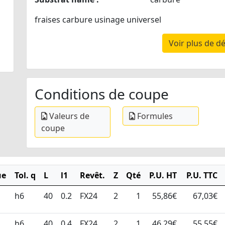
fraises carbure usinage universel
Voir plus de dé
Conditions de coupe
Valeurs de
Formules
coupe
ue
Tol. q
L
l1
Revêt.
Z
Qté
P.U. HT
P.U. TTC
h6
40
0.2
FX24
2
1
55,86€
67,03€
h6
40
0.4
FX24
2
1
46,29€
55,55€