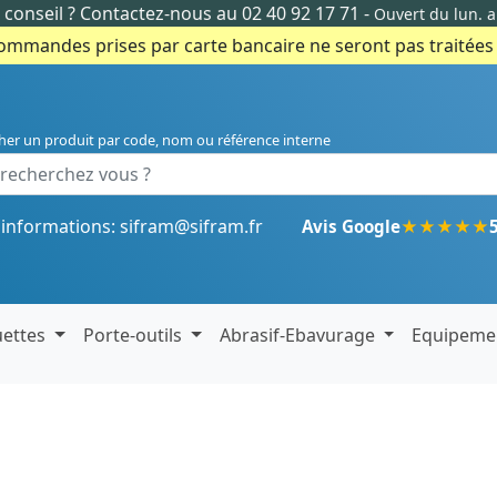
conseil ?
Contactez-nous au 02 40 92 17 71
-
Ouvert du lun. 
commandes prises par carte bancaire ne seront pas traitées e
her un produit par code, nom ou référence interne
'informations:
sifram@sifram.fr
★
★
★
★
★
Avis Google
uettes
Porte-outils
Abrasif-Ebavurage
Equipeme