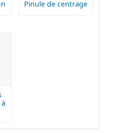
on
Pinule de centrage
s
 à