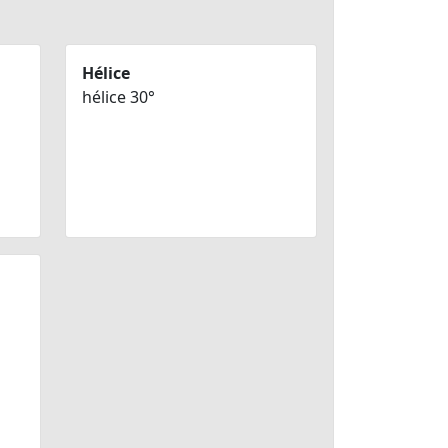
Hélice
hélice 30°