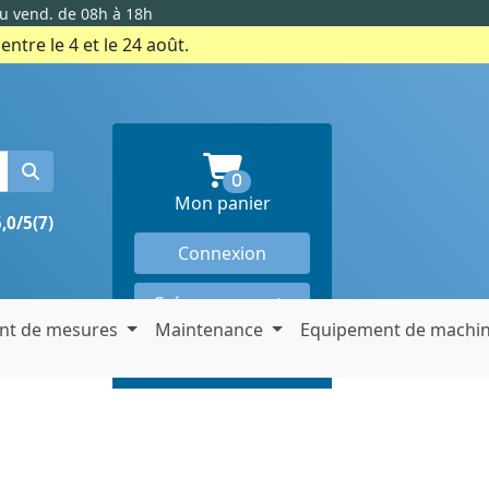
au vend. de 08h à 18h
ntre le 4 et le 24 août.
produits en panier
0
Mon panier
5,0/5
(7)
Connexion
Créer un compte
nt de mesures
Maintenance
Equipement de machi