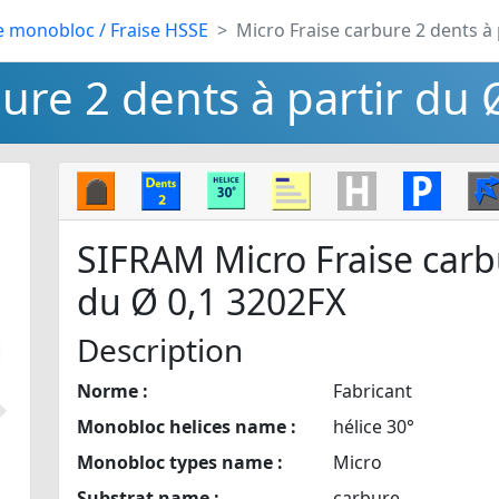
e monobloc / Fraise HSSE
Micro Fraise carbure 2 dents à 
ure 2 dents à partir du 
SIFRAM Micro Fraise carbu
du Ø 0,1 3202FX
Description
Norme :
Fabricant
Suivant
Monobloc helices name :
hélice 30°
Monobloc types name :
Micro
Substrat name :
carbure