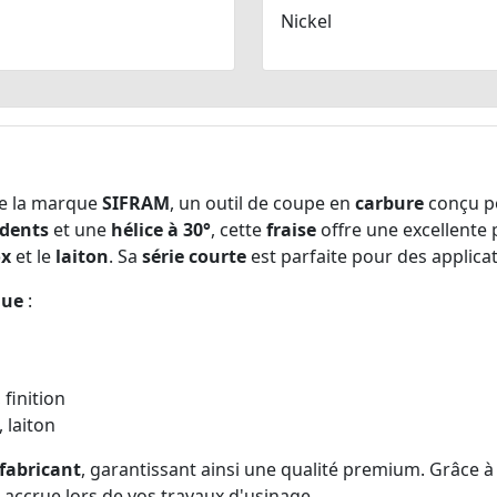
Nickel
e la marque
SIFRAM
, un outil de coupe en
carbure
conçu po
 dents
et une
hélice à 30°
, cette
fraise
offre une excellente
ox
et le
laiton
. Sa
série courte
est parfaite pour des applica
que
:
 finition
, laiton
fabricant
, garantissant ainsi une qualité premium. Grâce 
é accrue lors de vos travaux d'usinage.