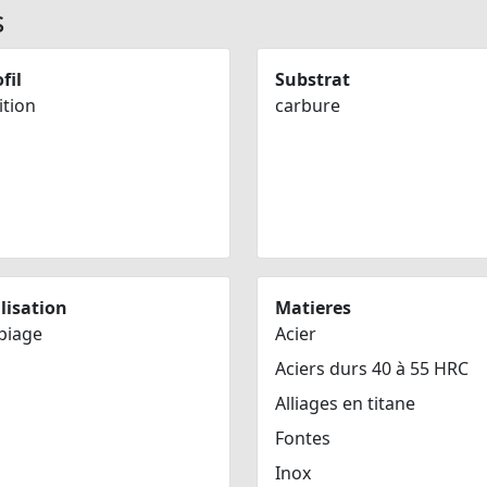
s
fil
Substrat
ition
carbure
lisation
Matieres
piage
Acier
Aciers durs 40 à 55 HRC
Alliages en titane
Fontes
Inox