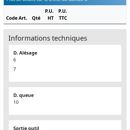
P.U.
P.U.
T
Code Art.
Qté
HT
TTC
Informations techniques
D. Alésage
6
7
D. queue
10
Sortie outil