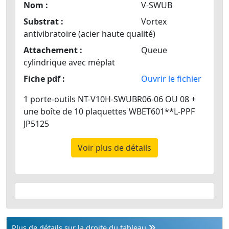
Nom :
V-SWUB
Substrat :
Vortex
antivibratoire (acier haute qualité)
Attachement :
Queue
cylindrique avec méplat
Fiche pdf :
Ouvrir le fichier
1 porte-outils NT-V10H-SWUBR06-06 OU 08 +
une boîte de 10 plaquettes WBET601**L-PPF
JP5125
Voir plus de détails
Plus de détails sur la droite du tableau