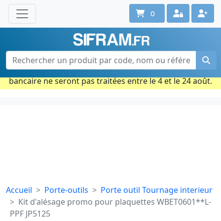
0
Une question ? Un conseil ?
Contactez-nous au 02 40 92 17 71
Ouvert du lun. au vend. de 08h à 18h
Période estivale : Les commandes prises par carte
bancaire ne seront pas traitées entre le 4 et le 24 août.
Accueil
Porte-outils
Porte outil Tournage interieur
Kit d'alésage promo pour plaquettes WBET0601**L-
PPF JP5125