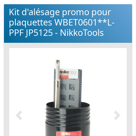
Kit d'alésage promo pour
plaquettes WBET0601**L-
PPF JP5125 - NikkoTools
Précédent
Suivant