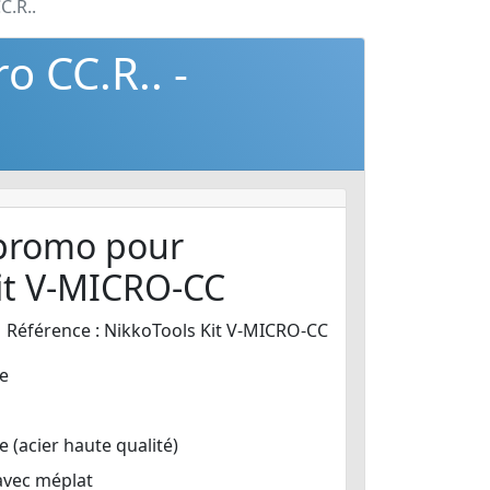
C.R..
o CC.R.. -
 promo pour
Kit V-MICRO-CC
Référence : NikkoTools Kit V-MICRO-CC
e
e (acier haute qualité)
avec méplat