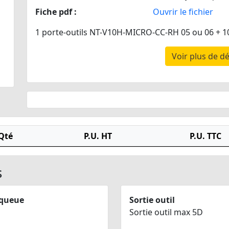
Fiche pdf :
Ouvrir le fichier
1 porte-outils NT-V10H-MICRO-CC-RH 05 ou 06 + 1
Voir plus de dé
Qté
P.U. HT
P.U. TTC
s
 queue
Sortie outil
Sortie outil max 5D