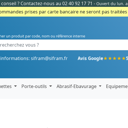
conseil ?
Contactez-nous au 02 40 92 17 71
-
Ouvert du lun. 
commandes prises par carte bancaire ne seront pas traitées e
her un produit par code, nom ou référence interne
'informations:
sifram@sifram.fr
★
★
★
★
★
Avis Google
uettes
Porte-outils
Abrasif-Ebavurage
Equipeme