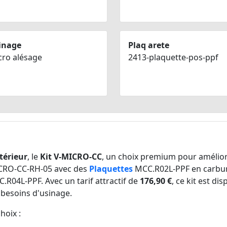
inage
Plaq arete
cro alésage
2413-plaquette-pos-ppf
térieur
, le
Kit V-MICRO-CC
, un choix premium pour améliore
CRO-CC-RH-05 avec des
Plaquettes
MCC.R02L-PPF en carbure
.R04L-PPF. Avec un tarif attractif de
176,90 €
, ce kit est d
s besoins d'usinage.
hoix :