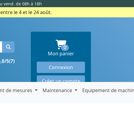
au vend. de 08h à 18h
ntre le 4 et le 24 août.
produits en panier
0
Mon panier
5,0/5
(7)
Connexion
Créer un compte
nt de mesures
Maintenance
Equipement de machi