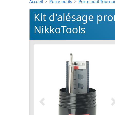
Accueil
Porte-outils
Porte outil Tourna
Kit d'alésage pr
NikkoTools
Précédent