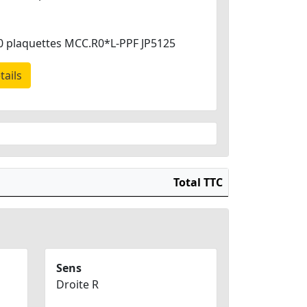
0 plaquettes MCC.R0*L-PPF JP5125
tails
Total TTC
Sens
Droite R