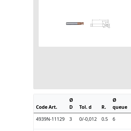
Ø
Ø
Code Art.
D
Tol. d
R.
queue
4939N-11129
3
0/-0,012
0.5
6