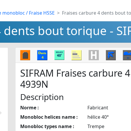
e monobloc / Fraise HSSE
Fraises carbure 4 dents bout t
4 dents bout torique - S
SIFRAM Fraises carbure 4
4939N
Description
Norme :
Fabricant
Suivant
Monobloc helices name :
hélice 40°
Monobloc types name :
Trempe