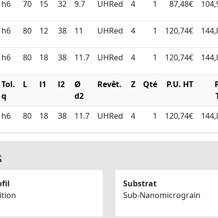
h6
70
15
32
9.7
UHRed
4
1
87,48€
104,
h6
80
12
38
11
UHRed
4
1
120,74€
144,
h6
80
18
38
11.7
UHRed
4
1
120,74€
144,
Tol.
L
l1
l2
Ø
Revêt.
Z
Qté
P.U. HT
q
d2
h6
80
18
38
11.7
UHRed
4
1
120,74€
144,
s
fil
Substrat
ition
Sub-Nanomicrograin