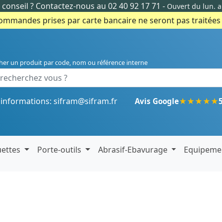
conseil ?
Contactez-nous au 02 40 92 17 71
-
Ouvert du lun. 
commandes prises par carte bancaire ne seront pas traitées e
her un produit par code, nom ou référence interne
'informations:
sifram@sifram.fr
★
★
★
★
★
Avis Google
uettes
Porte-outils
Abrasif-Ebavurage
Equipeme