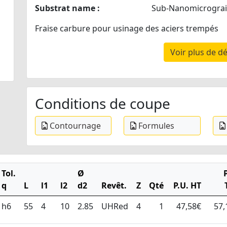
Substrat name :
Sub-Nanomicrogra
Fraise carbure pour usinage des aciers trempés
Voir plus de dé
Conditions de coupe
Contournage
Formules
Tol.
Ø
q
L
l1
l2
d2
Revêt.
Z
Qté
P.U. HT
h6
55
4
10
2.85
UHRed
4
1
47,58€
57,