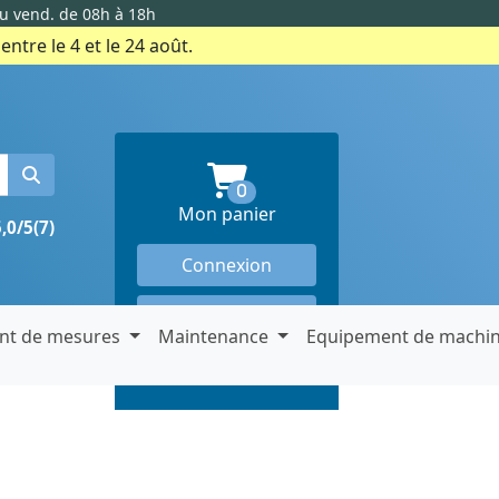
au vend. de 08h à 18h
ntre le 4 et le 24 août.
produits en panier
0
Mon panier
5,0/5
(7)
Connexion
Créer un compte
nt de mesures
Maintenance
Equipement de machi