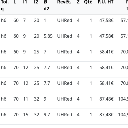
Tol.
L
l1
l2
Ø
Revêt.
Z
Qté
P.U. HT
q
d2
h6
60
7
20
1
UHRed
4
1
47,58€
57,
h6
60
9
20
5.85
UHRed
4
1
47,58€
57,
h6
60
9
25
7
UHRed
4
1
58,41€
70,
h6
70
12
25
7.7
UHRed
4
1
58,41€
70,
h6
70
12
25
7.7
UHRed
4
1
58,41€
70,
h6
70
11
32
9
UHRed
4
1
87,48€
104,
h6
70
15
32
9.7
UHRed
4
1
87,48€
104,