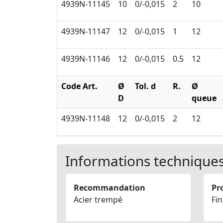
4939N-11145
10
0/-0,015
2
10
4939N-11147
12
0/-0,015
1
12
4939N-11146
12
0/-0,015
0.5
12
Code Art.
Ø
Tol. d
R.
Ø
D
queue
4939N-11148
12
0/-0,015
2
12
Informations technique
Recommandation
Pro
Acier trempé
Fin