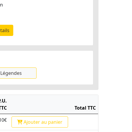
in
tails
Légendes
P.U.
TTC
Total TTC
10€
Ajouter
au panier