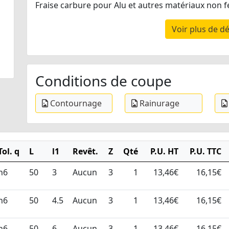
Fraise carbure pour Alu et autres matériaux non f
Voir plus de dé
Conditions de coupe
Contournage
Rainurage
Tol. q
L
l1
Revêt.
Z
Qté
P.U. HT
P.U. TTC
h6
50
3
Aucun
3
1
13,46€
16,15€
h6
50
4.5
Aucun
3
1
13,46€
16,15€
h6
50
6
Aucun
3
1
13,46€
16,15€