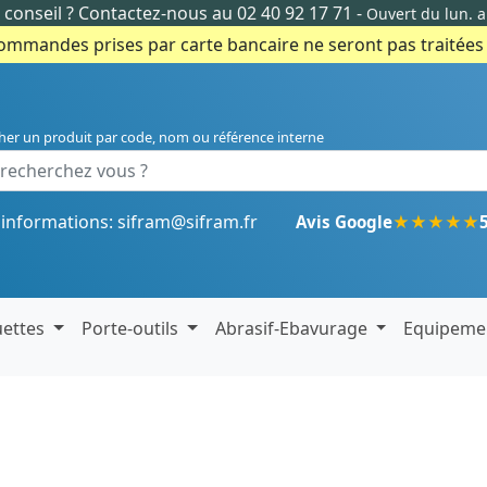
conseil ?
Contactez-nous au 02 40 92 17 71
-
Ouvert du lun. 
commandes prises par carte bancaire ne seront pas traitées e
her un produit par code, nom ou référence interne
'informations:
sifram@sifram.fr
★
★
★
★
★
Avis Google
uettes
Porte-outils
Abrasif-Ebavurage
Equipeme