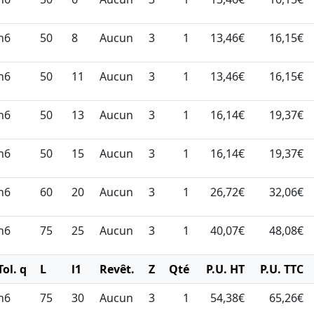
h6
50
8
Aucun
3
1
13,46€
16,15€
h6
50
11
Aucun
3
1
13,46€
16,15€
h6
50
13
Aucun
3
1
16,14€
19,37€
h6
50
15
Aucun
3
1
16,14€
19,37€
h6
60
20
Aucun
3
1
26,72€
32,06€
h6
75
25
Aucun
3
1
40,07€
48,08€
Tol. q
L
l1
Revêt.
Z
Qté
P.U. HT
P.U. TTC
h6
75
30
Aucun
3
1
54,38€
65,26€