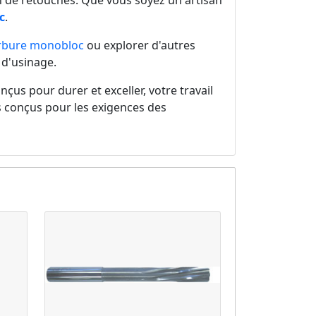
in de retouches. Que vous soyez un artisan
c
.
arbure monobloc
ou explorer d'autres
 d'usinage.
onçus pour durer et exceller, votre travail
its conçus pour les exigences des