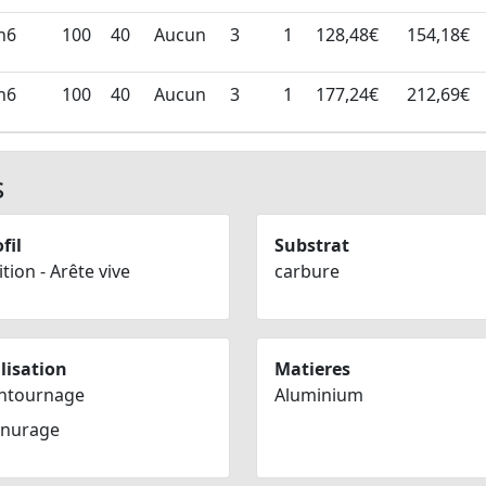
h6
100
40
Aucun
3
1
128,48€
154,18€
h6
100
40
Aucun
3
1
177,24€
212,69€
s
fil
Substrat
ition - Arête vive
carbure
lisation
Matieres
ntournage
Aluminium
inurage