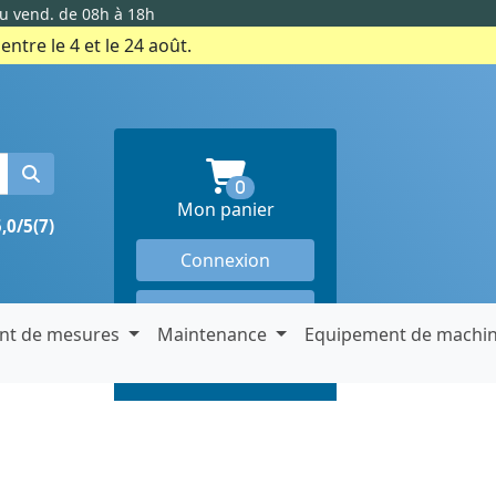
au vend. de 08h à 18h
ntre le 4 et le 24 août.
produits en panier
0
Mon panier
5,0/5
(7)
Connexion
Créer un compte
nt de mesures
Maintenance
Equipement de machi