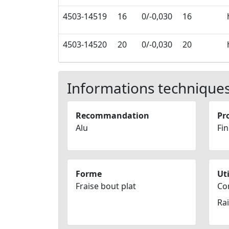
4503-14519
16
0/-0,030
16
4503-14520
20
0/-0,030
20
Informations technique
Recommandation
Pro
Alu
Fin
Forme
Uti
Fraise bout plat
Co
Ra