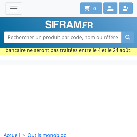
0
Une question ? Un conseil ?
Contactez-nous au 02 40 92 17 71
Ouvert du lun. au vend. de 08h à 18h
Période estivale : Les commandes prises par carte
bancaire ne seront pas traitées entre le 4 et le 24 août.
Accueil
Outils monobloc