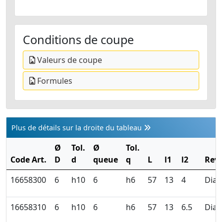
Conditions de coupe
Valeurs de coupe
Formules
Plus de détails sur la droite du tableau
Ø
Tol.
Ø
Tol.
Code Art.
D
d
queue
q
L
l1
l2
Revê
16658300
6
h10
6
h6
57
13
4
Dia
16658310
6
h10
6
h6
57
13
6.5
Dia