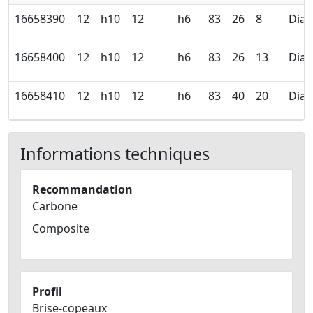
16658390
12
h10
12
h6
83
26
8
Dia
16658400
12
h10
12
h6
83
26
13
Dia
16658410
12
h10
12
h6
83
40
20
Dia
Informations techniques
Recommandation
Carbone
Composite
Profil
Brise-copeaux