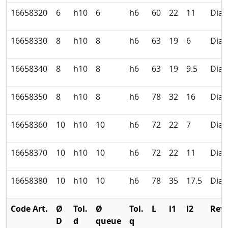
16658320
6
h10
6
h6
60
22
11
Dia
16658330
8
h10
8
h6
63
19
6
Dia
16658340
8
h10
8
h6
63
19
9.5
Dia
16658350
8
h10
8
h6
78
32
16
Dia
16658360
10
h10
10
h6
72
22
7
Dia
16658370
10
h10
10
h6
72
22
11
Dia
16658380
10
h10
10
h6
78
35
17.5
Dia
Code Art.
Ø
Tol.
Ø
Tol.
L
l1
l2
Revê
D
d
queue
q