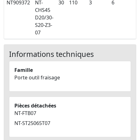
NT909372
NT-
30
110
3
6
1
CHS45
D20/30-
S20-Z3-
07
Informations techniques
Famille
Porte outil fraisage
Pièces détachées
NT-FTB07
NT-ST25065T07