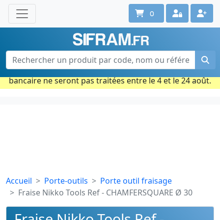
0
Une question ? Un conseil ?
Contactez-nous au 02 40 92 17 71
Ouvert du lun. au vend. de 08h à 18h
Période estivale : Les commandes prises par carte
bancaire ne seront pas traitées entre le 4 et le 24 août.
Accueil
Porte-outils
Porte outil fraisage
Fraise Nikko Tools Ref - CHAMFERSQUARE Ø 30
Fraise Nikko Tools Ref -