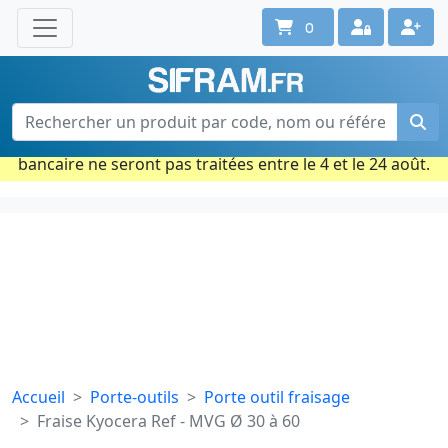
0
Une question ? Un conseil ?
Contactez-nous au 02 40 92 17 71
Ouvert du lun. au vend. de 08h à 18h
Période estivale : Les commandes prises par carte
bancaire ne seront pas traitées entre le 4 et le 24 août.
Accueil
Porte-outils
Porte outil fraisage
Fraise Kyocera Ref - MVG Ø 30 à 60