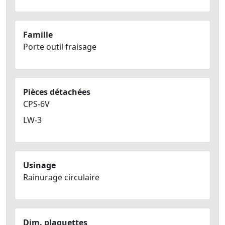
Famille
Porte outil fraisage
Pièces détachées
CPS-6V
LW-3
Usinage
Rainurage circulaire
Dim. plaquettes