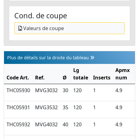
Cond. de coupe
Valeurs de coupe
Plus de détails sur la droite du tableau
Lg
Apmx
Code Art.
Ref.
Ø
totale
Inserts
num
Q
THC05930
MVG3032
30
120
1
4.9
THC05931
MVG3532
35
120
1
4.9
THC05932
MVG4032
40
120
1
4.9