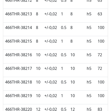
466THR-38212
8
+/-0,02
0.5
8
h5
63
9
466THR-38213
8
+/-0,02
1
8
h5
63
9
466THR-38214
8
+/-0,02
0.5
8
h5
100
9
466THR-38215
8
+/-0,02
1
8
h5
100
9
466THR-38216
10
+/-0,02
0.5
10
h5
72
1
466THR-38217
10
+/-0,02
1
10
h5
72
1
466THR-38218
10
+/-0,02
0.5
10
h5
100
1
466THR-38219
10
+/-0,02
1
10
h5
100
1
466THR-38220
12
+/-0,02
0.5
12
h5
83
1