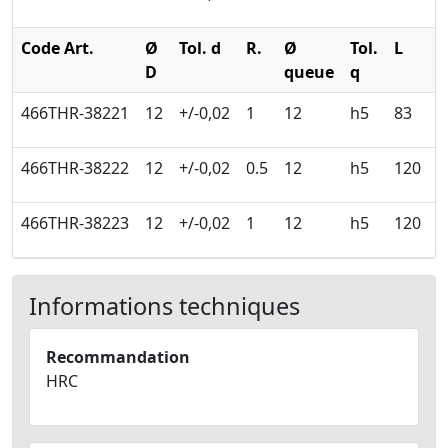
Code Art.
Ø
Tol. d
R.
Ø
Tol.
L
l
D
queue
q
466THR-38221
12
+/-0,02
1
12
h5
83
1
466THR-38222
12
+/-0,02
0.5
12
h5
120
1
466THR-38223
12
+/-0,02
1
12
h5
120
1
Informations techniques
Recommandation
HRC