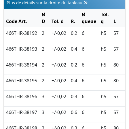
Plus de détails sur la droite du tableau
Ø
Ø
Tol.
Code Art.
D
Tol. d
R.
queue
q
L
l
466THR-38192
2
+/-0,02
0.2
6
h5
57
3
466THR-38193
2
+/-0,02
0.4
6
h5
57
3
466THR-38194
2
+/-0,02
0.2
6
h5
80
3
466THR-38195
2
+/-0,02
0.4
6
h5
80
3
466THR-38196
3
+/-0,02
0.3
6
h5
57
4
466THR-38197
3
+/-0,02
0.6
6
h5
57
4
466THR-38198
3
+/-0,02
0.3
6
h5
80
4