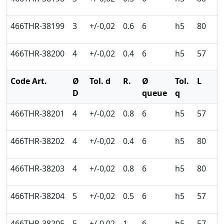
466THR-38199
3
+/-0,02
0.6
6
h5
80
4
466THR-38200
4
+/-0,02
0.4
6
h5
57
5
Code Art.
Ø
Tol. d
R.
Ø
Tol.
L
l
D
queue
q
466THR-38201
4
+/-0,02
0.8
6
h5
57
5
466THR-38202
4
+/-0,02
0.4
6
h5
80
5
466THR-38203
4
+/-0,02
0.8
6
h5
80
5
466THR-38204
5
+/-0,02
0.5
6
h5
57
6
466THR-38205
5
+/-0,02
1
6
h5
57
6