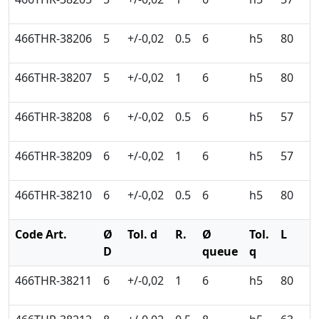
466THR-38206
5
+/-0,02
0.5
6
h5
80
6
466THR-38207
5
+/-0,02
1
6
h5
80
6
466THR-38208
6
+/-0,02
0.5
6
h5
57
7
466THR-38209
6
+/-0,02
1
6
h5
57
7
466THR-38210
6
+/-0,02
0.5
6
h5
80
7
Code Art.
Ø
Tol. d
R.
Ø
Tol.
L
l
D
queue
q
466THR-38211
6
+/-0,02
1
6
h5
80
7