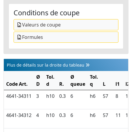
Conditions de coupe
Valeurs de coupe
Formules
Plus de détails sur la droite du tableau
Ø
Tol.
Ø
Tol.
Code Art.
D
d
R.
queue
q
L
l1
l2
4641-34311
3
h10
0.3
6
h6
57
8
12
4641-34312
4
h10
0.3
6
h6
57
11
15