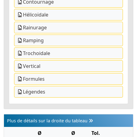
Contournage
Hélicoïdale
Rainurage
Ramping
Trochoidale
Vertical
Formules
Légendes
Plus de détails sur la droite du tableau
Ø
Ø
Tol.