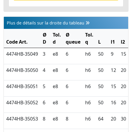
Plus de détails sur la droite du tableau
Ø
Tol.
Ø
Tol.
Code Art.
D
d
queue
q
L
l1
l2
4474HB-35049
3
e8
6
h6
50
9
15
4474HB-35050
4
e8
6
h6
50
12
20
4474HB-35051
5
e8
6
h6
50
15
20
4474HB-35052
6
e8
6
h6
50
16
20
4474HB-35053
8
e8
8
h6
64
20
30