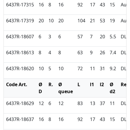
6437R-17315
16
8
16
92
17
43
15
Auc
6437R-17319
20
10
20
104
21
53
19
Auc
6437R-18607
6
3
6
57
7
20
5.5
DLC
6437R-18613
8
4
8
63
9
26
7.4
DLC
6437R-18620
10
5
10
72
11
31
9.2
DLC
Code Art.
Ø
R.
Ø
L
l1
l2
Ø
Rev
D
queue
d2
6437R-18629
12
6
12
83
13
37
11
DLC
6437R-18637
16
8
16
92
17
43
15
DLC