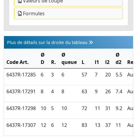
Valeurs de coupe
Formules
Plus de détails sur la droite du tableau
Ø
Ø
Ø
Code Art.
D
R.
queue
L
l1
l2
d2
Rev
6437R-17285
6
3
6
57
7
20
5.5
Auc
6437R-17291
8
4
8
63
9
26
7.4
Auc
6437R-17298
10
5
10
72
11
31
9.2
Auc
6437R-17307
12
6
12
83
13
37
11
Auc