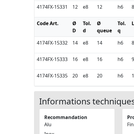
4174FX-15331
12
e8
12
h6
Code Art.
Ø
Tol.
Ø
Tol.
D
d
queue
q
4174FX-15332
14
e8
14
h6
4174FX-15333
16
e8
16
h6
4174FX-15335
20
e8
20
h6
Informations technique
Recommandation
Pro
Alu
Fin