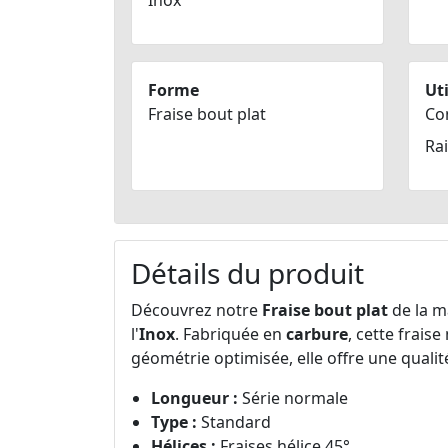
Inox
Forme
Uti
Fraise bout plat
Co
Ra
Détails du produit
Découvrez notre
Fraise bout plat
de la 
l'
Inox
. Fabriquée en
carbure
, cette frais
géométrie optimisée, elle offre une quali
Longueur :
Série normale
Type :
Standard
Hélices :
Fraises hélice 45°