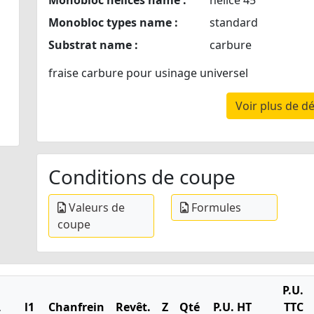
Monobloc helices name :
hélice 45°
Monobloc types name :
standard
Substrat name :
carbure
fraise carbure pour usinage universel
Voir plus de dé
Conditions de coupe
Valeurs de
Formules
coupe
P.U.
L
l1
Chanfrein
Revêt.
Z
Qté
P.U. HT
TTC