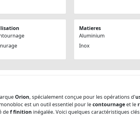
lisation
Matieres
ntournage
Aluminium
inurage
Inox
marque
Orion
, spécialement conçue pour les opérations d'
u
e monobloc est un outil essentiel pour le
contournage
et le
té de
f finition
inégalée. Voici quelques caractéristiques clés