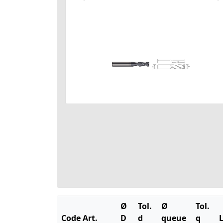
Ø
Tol.
Ø
Tol.
Code Art.
D
d
queue
q