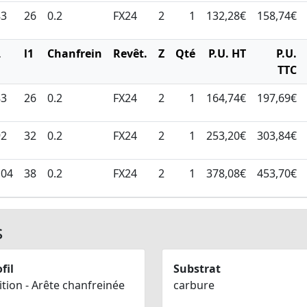
83
26
0.2
FX24
2
1
132,28€
158,74€
L
l1
Chanfrein
Revêt.
Z
Qté
P.U. HT
P.U.
TTC
83
26
0.2
FX24
2
1
164,74€
197,69€
92
32
0.2
FX24
2
1
253,20€
303,84€
104
38
0.2
FX24
2
1
378,08€
453,70€
s
fil
Substrat
ition - Arête chanfreinée
carbure