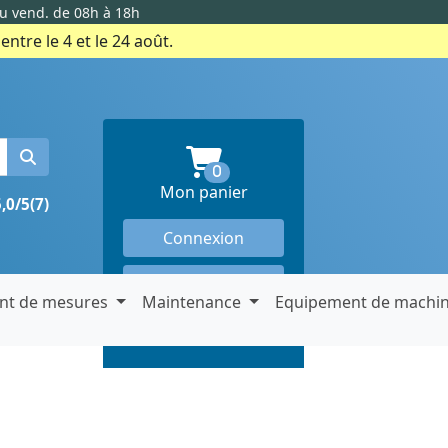
au vend. de 08h à 18h
ntre le 4 et le 24 août.
produits en panier
0
Mon panier
5,0/5
(7)
Connexion
Créer un compte
nt de mesures
Maintenance
Equipement de machi