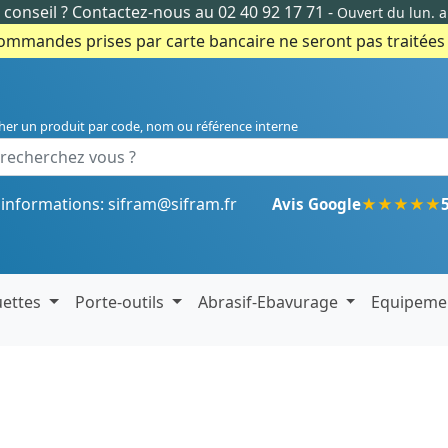
conseil ?
Contactez-nous au 02 40 92 17 71
-
Ouvert du lun. 
commandes prises par carte bancaire ne seront pas traitées e
her un produit par code, nom ou référence interne
'informations:
sifram@sifram.fr
★
★
★
★
★
Avis Google
uettes
Porte-outils
Abrasif-Ebavurage
Equipeme