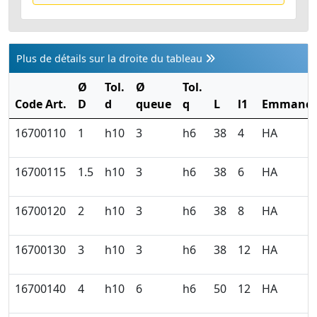
Plus de détails sur la droite du tableau
Ø
Tol.
Ø
Tol.
Code Art.
D
d
queue
q
L
l1
Emmanch
16700110
1
h10
3
h6
38
4
HA
16700115
1.5
h10
3
h6
38
6
HA
16700120
2
h10
3
h6
38
8
HA
16700130
3
h10
3
h6
38
12
HA
16700140
4
h10
6
h6
50
12
HA