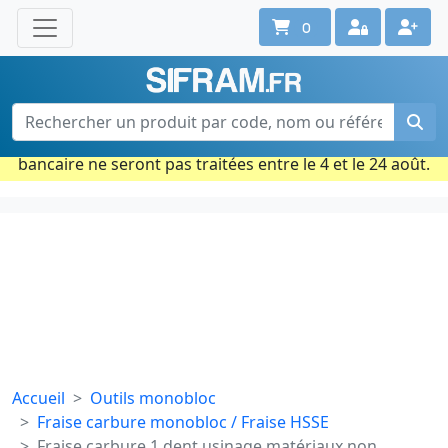
0
Une question ? Un conseil ?
Contactez-nous au 02 40 92 17 71
Ouvert du lun. au vend. de 08h à 18h
Période estivale : Les commandes prises par carte
bancaire ne seront pas traitées entre le 4 et le 24 août.
Accueil
Outils monobloc
Fraise carbure monobloc / Fraise HSSE
Fraise carbure 1 dent usinage matériaux non