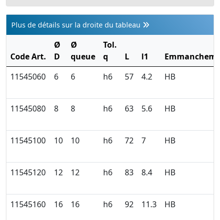
Plus de détails sur la droite du tableau
Ø
Ø
Tol.
Code Art.
D
queue
q
L
l1
Emmancheme
11545060
6
6
h6
57
4.2
HB
11545080
8
8
h6
63
5.6
HB
11545100
10
10
h6
72
7
HB
11545120
12
12
h6
83
8.4
HB
11545160
16
16
h6
92
11.3
HB