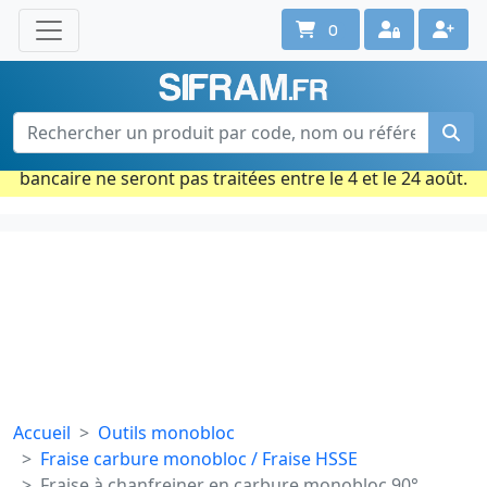
0
Une question ? Un conseil ?
Contactez-nous au 02 40 92 17 71
Ouvert du lun. au vend. de 08h à 18h
Période estivale : Les commandes prises par carte
bancaire ne seront pas traitées entre le 4 et le 24 août.
Accueil
Outils monobloc
Fraise carbure monobloc / Fraise HSSE
Fraise à chanfreiner en carbure monobloc 90°