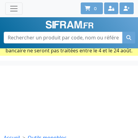
0
Une question ? Un conseil ?
Contactez-nous au 02 40 92 17 71
Ouvert du lun. au vend. de 08h à 18h
Période estivale : Les commandes prises par carte
bancaire ne seront pas traitées entre le 4 et le 24 août.
Accueil
Outils monobloc