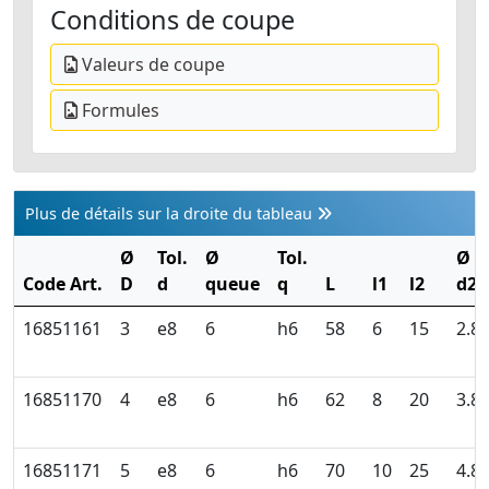
Conditions de coupe
Valeurs de coupe
Formules
Plus de détails sur la droite du tableau
Ø
Tol.
Ø
Tol.
Ø
Code Art.
D
d
queue
q
L
l1
l2
d2
16851161
3
e8
6
h6
58
6
15
2.8
16851170
4
e8
6
h6
62
8
20
3.8
16851171
5
e8
6
h6
70
10
25
4.8