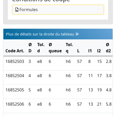
Formules
Plus de détails sur la droite du tableau
Ø
Tol.
Ø
Tol.
Ø
Code Art.
D
d
queue
q
L
l1
l2
d2
16852503
3
e8
6
h6
57
8
15
2.8
16852504
4
e8
6
h6
57
11
17
3.8
16852505
5
e8
6
h6
57
13
19
4.8
16852506
6
e8
6
h6
57
13
21
5.8