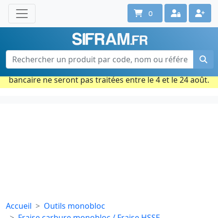
0
Une question ? Un conseil ?
Contactez-nous au 02 40 92 17 71
Ouvert du lun. au vend. de 08h à 18h
Période estivale : Les commandes prises par carte
bancaire ne seront pas traitées entre le 4 et le 24 août.
Accueil
Outils monobloc
Fraise carbure monobloc / Fraise HSSE