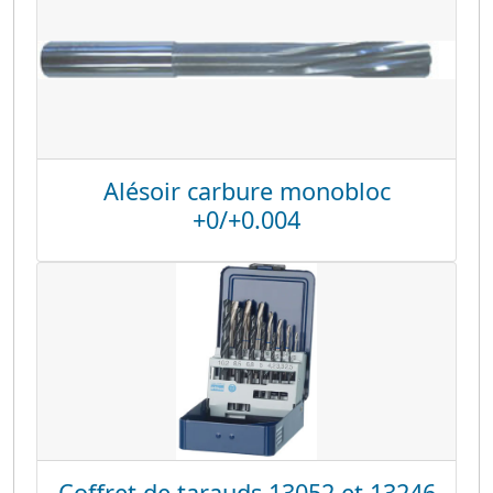
Alésoir carbure monobloc
+0/+0.004
Coffret de tarauds 13052 et 13246