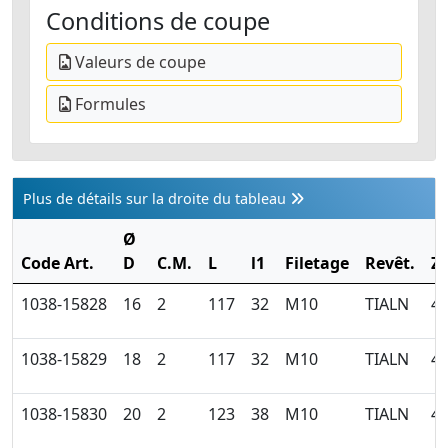
Conditions de coupe
Valeurs de coupe
Formules
Plus de détails sur la droite du tableau
Ø
Code Art.
D
C.M.
L
l1
Filetage
Revêt.
Z
1038-15828
16
2
117
32
M10
TIALN
4
1038-15829
18
2
117
32
M10
TIALN
4
1038-15830
20
2
123
38
M10
TIALN
4