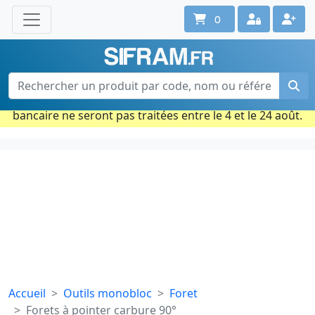
0
Une question ? Un conseil ?
Contactez-nous au 02 40 92 17 71
Ouvert du lun. au vend. de 08h à 18h
Période estivale : Les commandes prises par carte
bancaire ne seront pas traitées entre le 4 et le 24 août.
Accueil
Outils monobloc
Foret
Forets à pointer carbure 90°