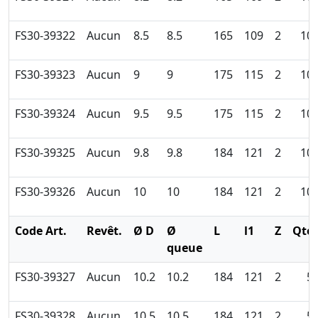
FS30-39322
Aucun
8.5
8.5
165
109
2
10
FS30-39323
Aucun
9
9
175
115
2
10
FS30-39324
Aucun
9.5
9.5
175
115
2
10
FS30-39325
Aucun
9.8
9.8
184
121
2
10
FS30-39326
Aucun
10
10
184
121
2
10
Code Art.
Revêt.
Ø D
Ø
L
l1
Z
Qté
queue
FS30-39327
Aucun
10.2
10.2
184
121
2
5
FS30-39328
Aucun
10.5
10.5
184
121
2
5