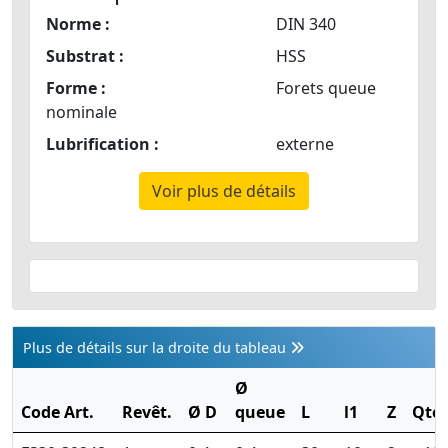
Norme :
DIN 340
Substrat :
HSS
Forme :
Forets queue
nominale
Lubrification :
externe
Voir plus de détails
Plus de détails sur la droite du tableau
Ø
Code Art.
Revêt.
Ø D
queue
L
l1
Z
Qté