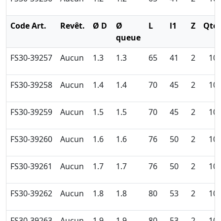
Code Art.
Revêt.
Ø D
Ø
L
l1
Z
Qté
queue
FS30-39257
Aucun
1.3
1.3
65
41
2
10
FS30-39258
Aucun
1.4
1.4
70
45
2
10
FS30-39259
Aucun
1.5
1.5
70
45
2
10
FS30-39260
Aucun
1.6
1.6
76
50
2
10
FS30-39261
Aucun
1.7
1.7
76
50
2
10
FS30-39262
Aucun
1.8
1.8
80
53
2
10
FS30-39263
Aucun
1.9
1.9
80
53
2
10