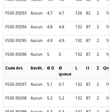
FS30-39293
Aucun
4.7
4.7
126
82
2
10
FS30-39294
Aucun
4.8
4.8
132
87
2
10
FS30-39295
Aucun
4.9
4.9
132
87
2
10
FS30-39296
Aucun
5
5
132
87
2
10
Code Art.
Revêt.
Ø D
Ø
L
l1
Z
Qté
queue
FS30-39297
Aucun
5.1
5.1
132
87
2
10
FS30-39298
Aucun
5.2
5.2
132
87
2
10
FS30-39299
Aucun
5.3
5.3
132
87
2
10