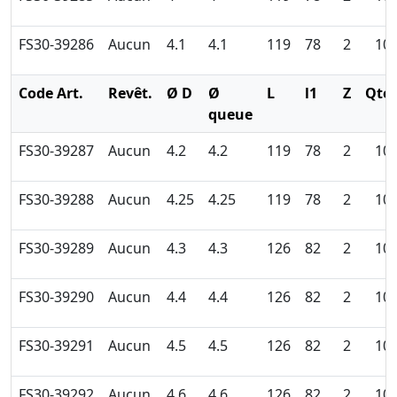
FS30-39286
Aucun
4.1
4.1
119
78
2
10
Code Art.
Revêt.
Ø D
Ø
L
l1
Z
Qté
queue
FS30-39287
Aucun
4.2
4.2
119
78
2
10
FS30-39288
Aucun
4.25
4.25
119
78
2
10
FS30-39289
Aucun
4.3
4.3
126
82
2
10
FS30-39290
Aucun
4.4
4.4
126
82
2
10
FS30-39291
Aucun
4.5
4.5
126
82
2
10
FS30-39292
Aucun
4.6
4.6
126
82
2
10