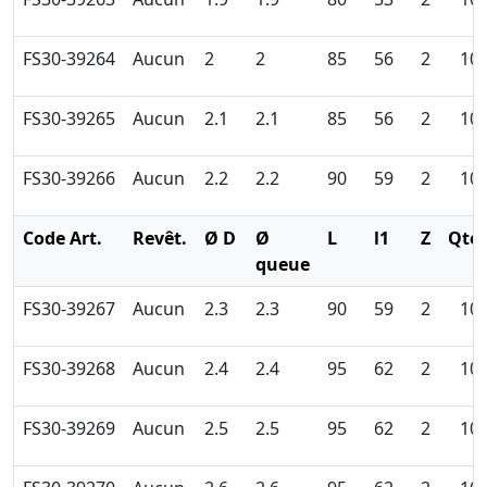
FS30-39264
Aucun
2
2
85
56
2
10
FS30-39265
Aucun
2.1
2.1
85
56
2
10
FS30-39266
Aucun
2.2
2.2
90
59
2
10
Code Art.
Revêt.
Ø D
Ø
L
l1
Z
Qté
queue
FS30-39267
Aucun
2.3
2.3
90
59
2
10
FS30-39268
Aucun
2.4
2.4
95
62
2
10
FS30-39269
Aucun
2.5
2.5
95
62
2
10