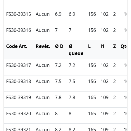
FS30-39315
Aucun
6.9
6.9
156
102
2
10
FS30-39316
Aucun
7
7
156
102
2
10
Code Art.
Revêt.
Ø D
Ø
L
l1
Z
Qté
queue
FS30-39317
Aucun
7.2
7.2
156
102
2
10
FS30-39318
Aucun
7.5
7.5
156
102
2
10
FS30-39319
Aucun
7.8
7.8
165
109
2
10
FS30-39320
Aucun
8
8
165
109
2
10
FS30-39321
Aucun
8.2
8.2
165
109
2
10